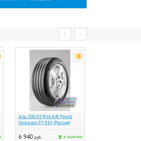
А/ш 205/55 R16 Б/К Pirelli
А/ш 205/55 R16 Б/К
Cinturato P7 91V (Россия)
НК-241 91H (-, (Хр))
последняя цена
6 940
и
в наличии
руб.
4 570
руб.