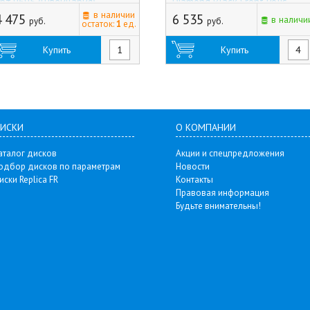
рт.9695 (Швейцария)
Diamond Black Front Polis
в наличии
арт.DY67538D83-1 (Германия)
4 475
6 535
в наличи
руб.
руб.
остаток:
1
ед.
Купить
Купить
ИСКИ
О КОМПАНИИ
аталог дисков
Акции и спецпредложения
одбор дисков по параметрам
Новости
иски Replica FR
Контакты
Правовая информация
Будьте внимательны!