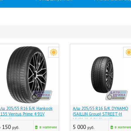
/ш 205/55 R16 Б/К Hankook
А/ш 205/55 R16 Б/К DYNAMO
135 Ventus Prime 4 91V
(SAILUN Group) STREET-H
Китай)
MH01 XL 94V (Китай)
6 150
5 000
в наличии
в наличи
руб.
руб.