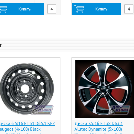
Купить
Купить
т
иски 6.5J16 ET31 D65.1 KFZ
Диски 7.5J16 ET38 D63.3
eugeot (4x108) Black
Alutec Dynamite (5x100)