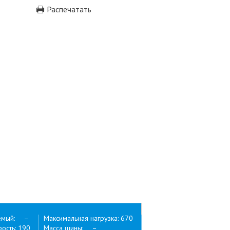
Распечатать
емый: –
Максимальная нагрузка: 670
ость: 190
Масса шины: –