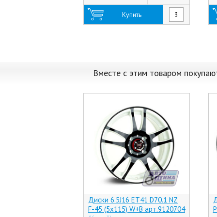
Купить
Вместе с этим товаром покупаю
Диски 6.5J16 ET41 D70.1 NZ
Д
F-45 (5x115) W+B арт.9120704
P