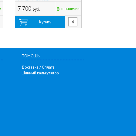
Graphite (Россия)
арт.9132084 (Росси
7 700
7 225
и
в наличии
руб.
руб.
Купить
Купить
ПОМОЩЬ
Доставка / Оплата
Шинный калькулятор