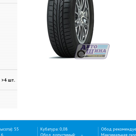
>4 шт.
ысота): 55
Кубатура: 0,08
Обод рекоменду
16
Обод допустимый: –
Максимальная скор