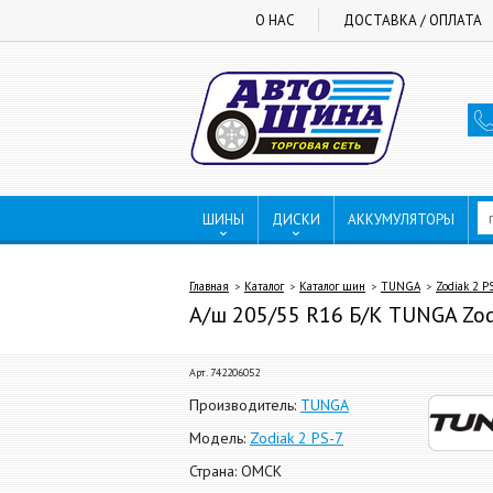
О НАС
ДОСТАВКА / ОПЛАТА
ШИНЫ
ДИСКИ
АККУМУЛЯТОРЫ
Главная
Каталог
Каталог шин
TUNGA
Zodiak 2 P
А/ш 205/55 R16 Б/К TUNGA Zod
Арт. 742206052
Производитель:
TUNGA
Модель:
Zodiak 2 PS-7
Страна: ОМСК