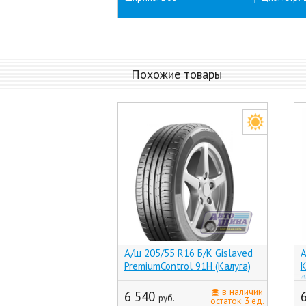
Похожие товары
А/ш 205/55 R16 Б/К Gislaved
А
PremiumControl 91H (Калуга)
K
(
в наличии
6 540
руб.
остаток:
3
ед.