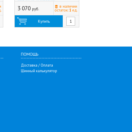
арт.8325-P (Россия)
и
в наличии
3 070
8 880
руб.
руб.
.
остаток:
1
ед.
Купить
Купить
ПОМОЩЬ
Доставка / Оплата
Шинный калькулятор