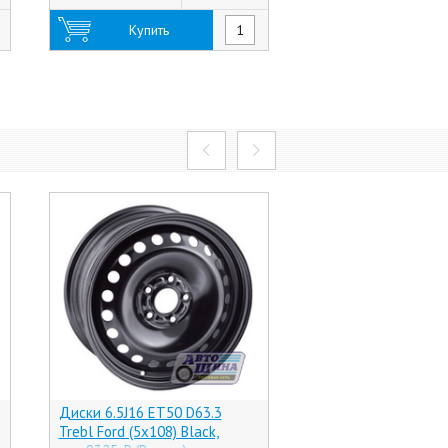
Купить
Купить
Диски 6.5J16 ET50 D63.3
Диски 6.0J16 ET45 
Trebl Ford (5x108) Black,
674 (4x100) BD (Рос