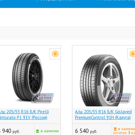
/ш 205/55 R16 Б/К Pirelli
А/ш 205/55 R16 Б/К Gislaved
inturato P1 91V (Россия)
PremiumControl 91H (Калуга)
в наличи
6 940
6 540
в наличии
руб.
руб.
остаток:
3
ед