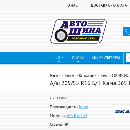
О НАС
ДОСТАВКА / ОПЛАТА
ШИНЫ
ДИСКИ
АККУМУЛЯТОРЫ
Главная
Каталог
Каталог шин
Кама
365 НК-241
А/ш 205/55 R16 Б/К Кама 365 
Арт. 1150023
Производитель:
Кама
Модель:
365 НК-241
Страна: НК