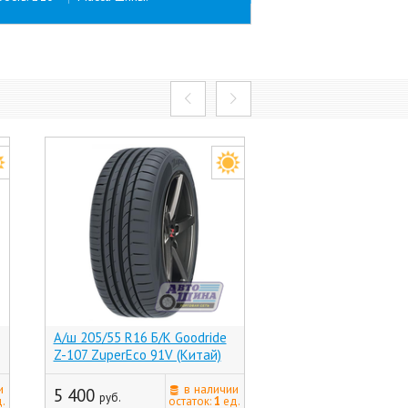
А/ш 205/55 R16 Б/К Goodride
А/ш 205/55 R16 Б/К 
Z-107 ZuperEco 91V (Китай)
COMFORT 2 PS-6 94V (
последняя цена
и
в наличии
5 400
руб.
5 840
.
остаток:
1
ед.
руб.