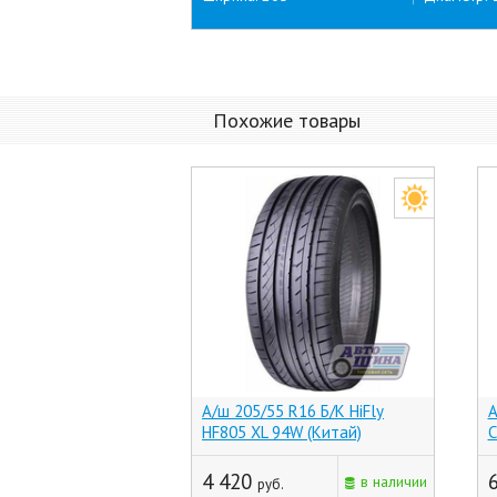
Похожие товары
А/ш 205/55 R16 Б/К HiFly
А
HF805 XL 94W (Китай)
C
4 420
в наличии
руб.