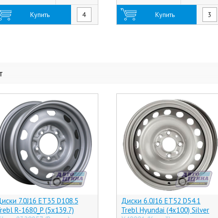
Купить
Купить
т
иски 7.0J16 ET35 D108.5
Диски 6.0J16 ET52 D54.1
rebl R-1680_P (5x139.7)
Trebl Hyundai (4x100) Silver