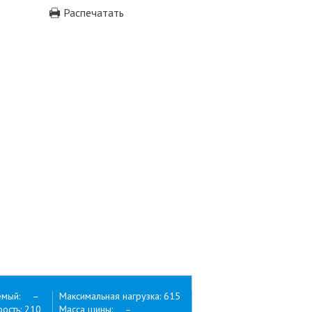
Распечатать
емый: –
Максимальная нагрузка: 615
ость: 210
Масса шины: –