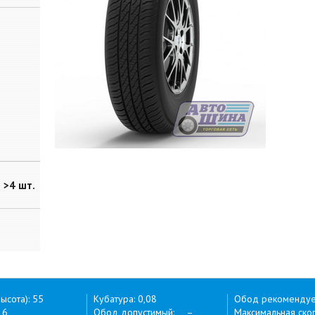
>4 шт.
ысота): 55
Кубатура: 0,08
Обод рекоменду
16
Обод допустимый: –
Максимальная скор