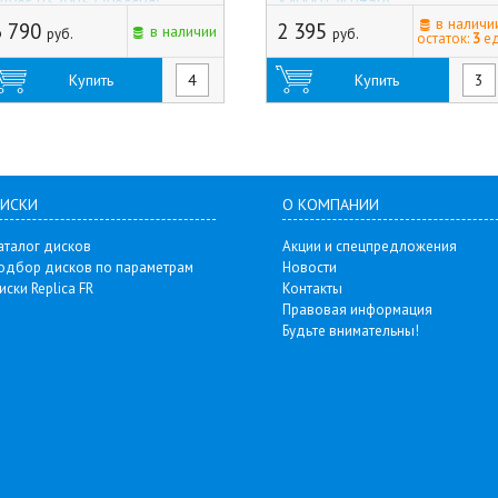
ilver, 9320957 (Россия)
X40001 (Китай)
в наличи
6 790
2 395
в наличии
руб.
руб.
остаток:
3
ед
Купить
Купить
ИСКИ
О КОМПАНИИ
аталог дисков
Акции и спецпредложения
одбор дисков по параметрам
Новости
иски Replica FR
Контакты
Правовая информация
Будьте внимательны!