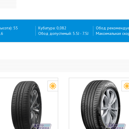
ысота): 55
Кубатура: 0,082
Обод рекомендуем
16
Обод допустимый: 5.5J - 7.5J
Максимальная скор