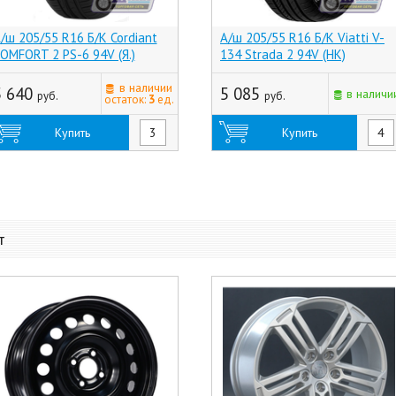
/ш 205/55 R16 Б/К Cordiant
А/ш 205/55 R16 Б/К Viatti V-
OMFORT 2 PS-6 94V (Я.)
134 Strada 2 94V (НК)
в наличии
5 640
5 085
в наличи
руб.
руб.
остаток:
3
ед.
Купить
Купить
т