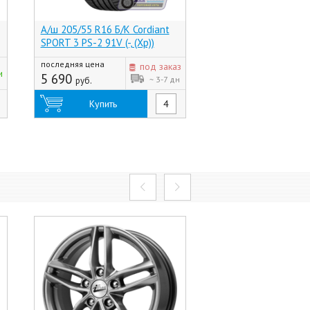
А/ш 205/55 R16 Б/К Cordiant
А/ш 205/55 R16 Б/К
SPORT 3 PS-2 91V (-, (Хр))
Tyres AUTOGRAPH A
94V (Россия)
последняя цена
под заказ
7 780
и
руб.
5 690
~ 3-7 дн
руб.
Купить
Купить