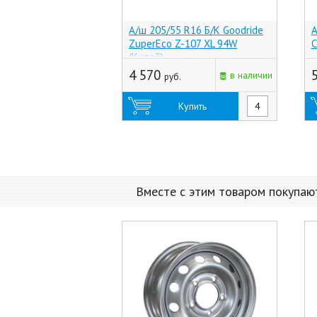
А/ш 205/55 R16 Б/К Goodride
А
ZuperEco Z-107 XL 94W
C
(Китай)
4 570
в наличии
руб.
Купить
Вместе с этим товаром покупаю