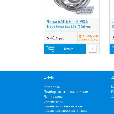
Диски 6.5J16 ET40 D98.6
Д
Trebl Нива (5x139.7) Silver,
R
арт.X40030 (Россия)
(
в наличии
(
3 415
руб.
остаток:
1
ед.
Купить
ШИНЫ
Д
Каталог шин
К
Подбор шины по параметрам
П
Летние шины
Д
Зимние шины
Зимние шипованные шины
Зимние нешипованные шины