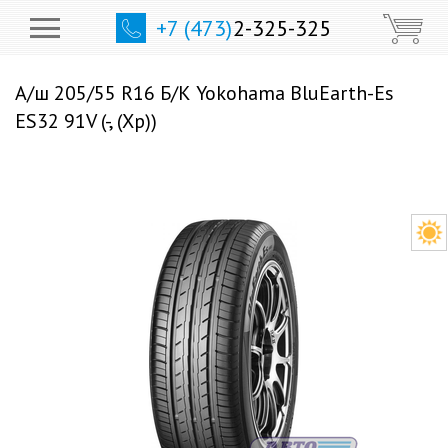
+7 (473)
2-325-325
А/ш 205/55 R16 Б/К Yokohama BluEarth-Es
ES32 91V (-, (Хр))