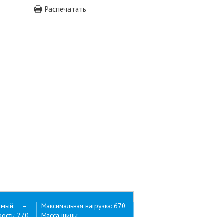
Распечатать
емый: –
Максимальная нагрузка: 670
ость: 270
Масса шины: –