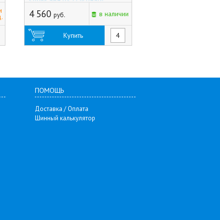
Silver, арт.9327 (Китай)
арт.9116676 (Китай
и
4 560
9 675
в наличии
руб.
руб.
.
Купить
Купить
ПОМОЩЬ
Доставка / Оплата
Шинный калькулятор