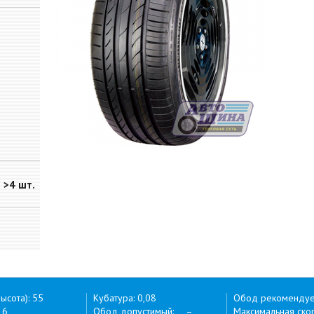
>4 шт.
ысота): 55
Кубатура: 0,08
Обод рекоменду
16
Обод допустимый: –
Максимальная скор