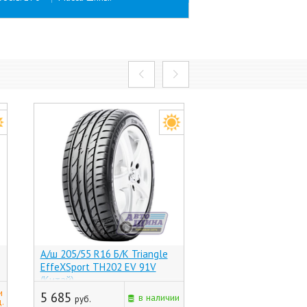
А/ш 205/55 R16 Б/К Triangle
А/ш 205/55 R16 Б/К
EffeXSport TH202 EV 91V
Z-107 ZuperEco 91V
(Китай)
и
5 685
5 400
в наличии
руб.
руб.
.