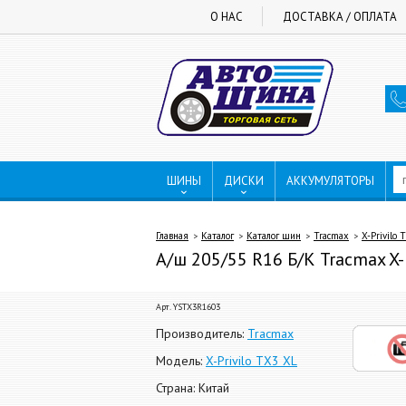
О НАС
ДОСТАВКА / ОПЛАТА
ШИНЫ
ДИСКИ
АККУМУЛЯТОРЫ
Главная
Каталог
Каталог шин
Tracmax
X-Privilo 
А/ш 205/55 R16 Б/К Tracmax X-
Арт. YSTX3R1603
Производитель:
Tracmax
Модель:
X-Privilo TX3 XL
Страна: Китай