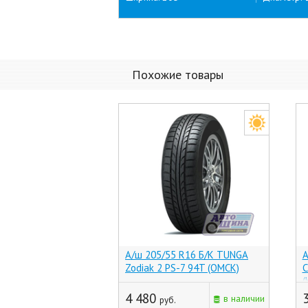
Похожие товары
А/ш 205/55 R16 Б/К TUNGA
А
Zodiak 2 PS-7 94T (ОМСК)
C
(
4 480
в наличии
руб.