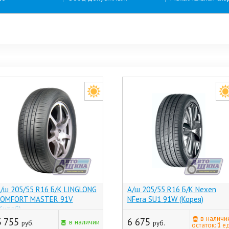
/ш 205/55 R16 Б/К LINGLONG
А/ш 205/55 R16 Б/К Nexen
OMFORT MASTER 91V
NFera SU1 91W (Корея)
Китай)
в наличи
3 755
6 675
в наличии
руб.
руб.
остаток:
1
ед