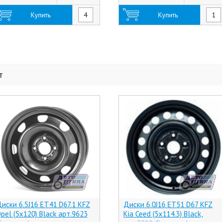
Купить
Купить
т
иски 6.5J16 ET41 D67.1 KFZ
Диски 6.0J16 ET51 D67 KFZ
pel (5x120) Black арт.9623
Kia Ceed (5x114.3) Black,