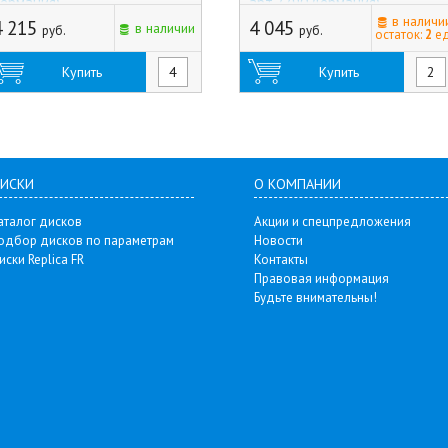
Германия)
арт.7790 (Германия)
в наличи
4 215
4 045
в наличии
руб.
руб.
остаток:
2
ед
Купить
Купить
ИСКИ
О КОМПАНИИ
аталог дисков
Акции и спецпредложения
одбор дисков по параметрам
Новости
иски Replica FR
Контакты
Правовая информация
Будьте внимательны!