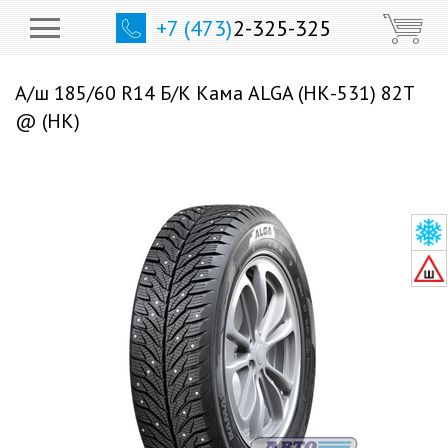
+7 (473)
2-325-325
А/ш 185/60 R14 Б/К Кама ALGA (НК-531) 82T
@ (НК)