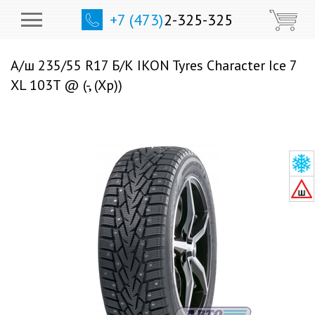
+7 (473)
2-325-325
А/ш 235/55 R17 Б/К IKON Tyres Character Ice 7
XL 103T @ (-, (Хр))