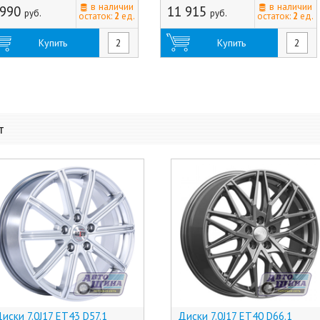
в наличии
в наличии
 990
11 915
руб.
руб.
остаток:
2
ед.
остаток:
2
ед.
Купить
Купить
т
иски 7.0J17 ET43 D57.1
Диски 7.0J17 ET40 D66.1