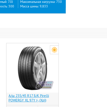
ый: 7.0J
Максимальная нагрузка: 730
ость: 300
Масса шины: 9,833
А/ш 235/45 R17 Б/К Pirelli
POWERGY XL 97Y (-, (Хр))