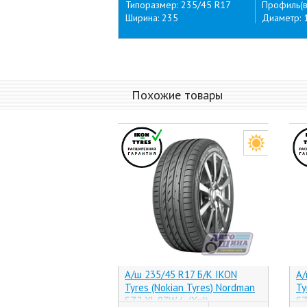
Типоразмер: 235/45 R17
Профиль(в
Ширина: 235
Диаметр: 
Похожие товары
А/ш 235/45 R17 Б/К IKON
А/
Tyres (Nokian Tyres) Nordman
Ty
SZ2 XL 97W (-, (Хр))
SZ