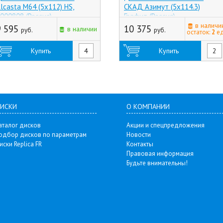
lcasta M64 (5x112) HS,
СКАД Азимут (5x114.3)
000808 (Россия)
Графит (Россия)
в наличи
9 595
10 375
в наличии
руб.
руб.
остаток:
2
ед
Купить
Купить
ИСКИ
О КОМПАНИИ
аталог дисков
Акции и спецпредложения
одбор дисков по параметрам
Новости
иски Replica FR
Контакты
Правовая информация
Будьте внимательны!