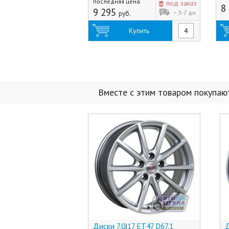
последняя цена
под заказ
8
9 295
~ 3-7 дн
руб.
Купить
Вместе с этим товаром покупаю
Диски 7.0J17 ET47 D67.1
Д