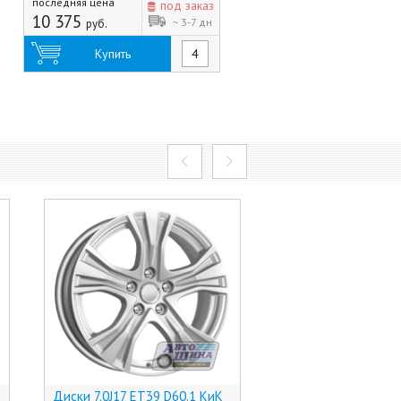
последняя цена
под заказ
10 375
~ 3-7 дн
руб.
Купить
Диски 7.0J17 ET39 D60.1 КиК
Диски 6.5J17 ET39 