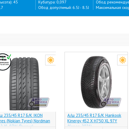
ысота): 45
Кубатура: 0,097
Обод рекомендуем
17
Обод допустимый: 6.5J - 8.5J
Максимальная скор
ш 235/45 R17 Б/К IKON
А/ш 235/45 R17 Б/К Hankook
res (Nokian Tyres) Nordman
Kinergy 4S2 X H750 XL 97Y
2 XL 97W (Россия)
(Корея, 2021)