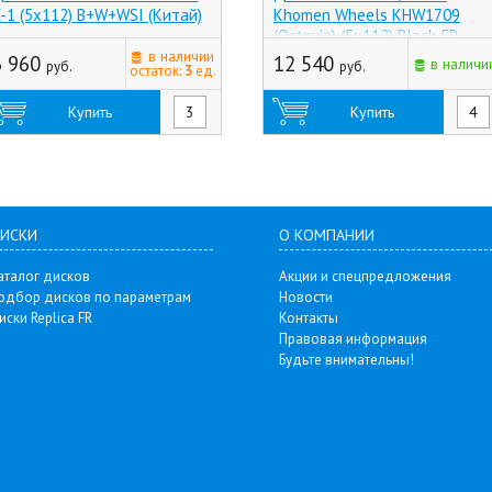
-1 (5x112) B+W+WSI (Китай)
Khomen Wheels KHW1709
(Octavia) (5x112) Black-FP
в наличии
(Россия)
6 960
12 540
в наличи
руб.
руб.
остаток:
3
ед.
Купить
Купить
ИСКИ
О КОМПАНИИ
аталог дисков
Акции и спецпредложения
одбор дисков по параметрам
Новости
иски Replica FR
Контакты
Правовая информация
Будьте внимательны!