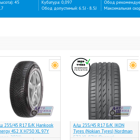
ысота): 45
Кубатура: 0,097
Обод рекомендуем
17
Обод допустимый: 6.5J - 8.5J
Максимальная скор
ш 235/45 R17 Б/К Hankook
А/ш 235/45 R17 Б/К IKON
nergy 4S2 X H750 XL 97Y
Tyres (Nokian Tyres) Nordman
орея, 2021)
SZ2 XL 97W (Россия)