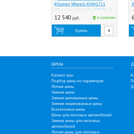
Khomen Wheels KHW1711
X
(Chery tigo 7pro) (5x108) Black-
FP (Россия)
12 540
в наличии
руб.
Купить
ШИНЫ
Д
Каталог шин
К
Подбор шины по параметрам
П
Летние шины
Д
Зимние шины
Зимние шипованные шины
Зимние нешипованные шины
Всесезонные шины
Шины для легковых автомобилей
Зимние шины для легковых
автомобилей
Летние шины для легковых