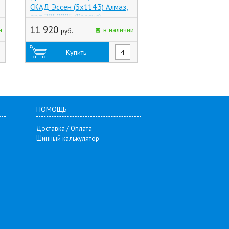
СКАД Эссен (5x114.3) Алмаз,
Subaru (5x114.3) Bl
арт.2850005 (Россия)
арт.X40035 (Россия)
11 920
5 290
и
в наличии
руб.
руб.
Купить
Купить
ПОМОЩЬ
Доставка / Оплата
Шинный калькулятор