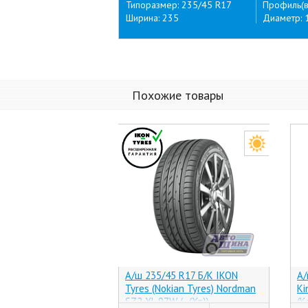
Типоразмер: 235/45 R17
Профиль(в
Ширина: 235
Диаметр: 
Похожие товары
А/ш 235/45 R17 Б/К IKON
А/
Tyres (Nokian Tyres) Nordman
Ki
SZ2 XL 97W (-, (Хр))
(К