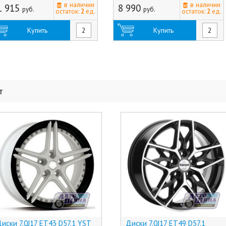
в наличии
в наличии
1 915
8 990
руб.
руб.
остаток:
2
ед.
остаток:
2
ед.
Купить
Купить
т
иски 7.0J17 ET43 D57.1 YST
Диски 7.0J17 ET49 D57.1