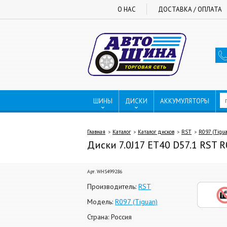
О НАС
ДОСТАВКА / ОПЛАТА
ШИНЫ
ДИСКИ
АККУМУЛЯТОРЫ
Главная
Каталог
Каталог дисков
RST
R097 (Tigu
Диски 7.0J17 ET40 D57.1 RST R0
Арт. WHS499286
Производитель:
RST
Модель:
R097 (Tiguan)
Страна: Россия