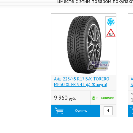
Вместе с этим товаром покупаю
А/ш 225/45 R17 Б/К TORERO
А
MP30 XL FR 94T @ (Калуга)
S
п
9 960
в наличии
руб.
Купить