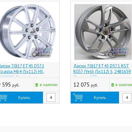
иски 7.0J17 ET43 D57.1
Диски 7.0J17 ET45 D57.1 RST
lcasta M64 (5x112) HS,
R037 (Yeti) (5x112) S, 2481659
000808 (Россия)
(Россия, (КР))
9 595
12 075
в наличии
в наличи
руб.
руб.
Купить
Купить