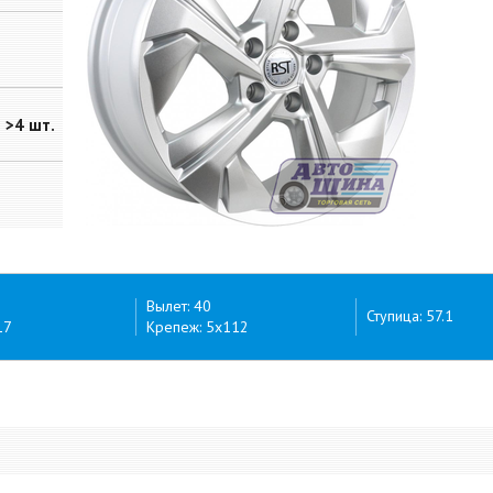
>4 шт.
Вылет: 40
Ступица: 57.1
17
Крепеж: 5x112