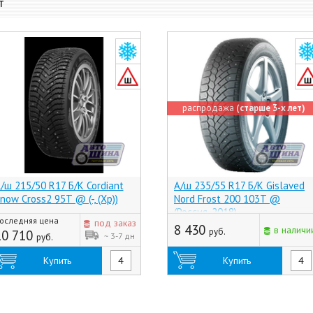
т
распродажа
(старше 3-х лет)
/ш 215/50 R17 Б/К Cordiant
А/ш 235/55 R17 Б/К Gislaved
now Cross2 95T @ (-, (Хр))
Nord Frost 200 103T @
(Россия, 2018)
оследняя цена
под заказ
8 430
в наличи
руб.
10 710
~ 3-7 дн
руб.
Купить
Купить