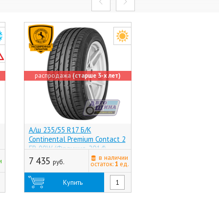
распродажа
(старше 3-х лет)
А/ш 235/55 R17 Б/К
А/ш 235/55 R17 Б/К
Continental Premium Contact 2
K127A Ventus S1 Ev
FR 99W (Франция, 2014)
(Корея)
в наличии
7 435
14 560
и
руб.
руб.
остаток:
1
ед.
Купить
Купить