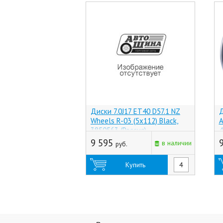
Диски 7.0J17 ET40 D57.1 NZ
Д
Wheels R-03 (5x112) Black,
A
3850563 (Россия)
4
9 595
в наличии
руб.
Купить