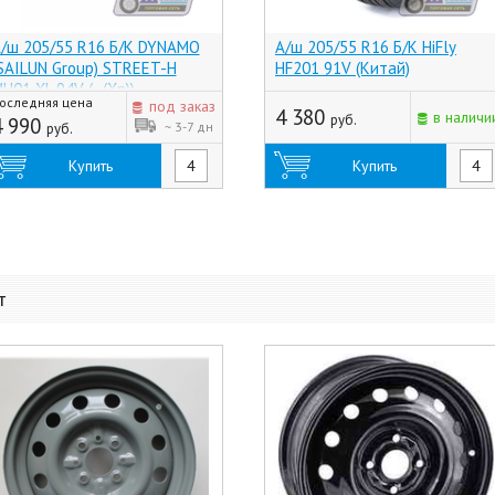
/ш 205/55 R16 Б/К DYNAMO
А/ш 205/55 R16 Б/К HiFly
SAILUN Group) STREET-H
HF201 91V (Китай)
H01 XL 94V (-, (Хр))
оследняя цена
под заказ
4 380
в наличи
руб.
4 990
~ 3-7 дн
руб.
Купить
Купить
т