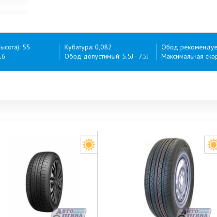
ысота): 55
Кубатура: 0,082
Обод рекомендуем
16
Обод допустимый: 5.5J - 7.5J
Максимальная скор