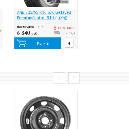
А/ш 205/55 R16 Б/К Gislaved
А/ш 205/55 R16 Б/К 
PremiumControl 91H (-, (Хр))
COMFORT 2 PS-6 94V (
последняя цена
последняя цена
под заказ
и
6 840
5 840
~ 3-7 дн
руб.
руб.
Купить
Купить