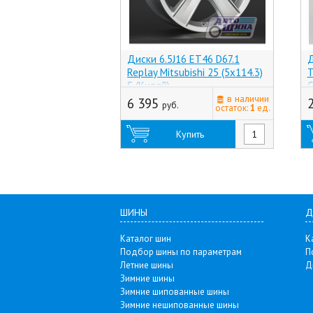
Диски 6.5J16 ET46 D67.1
Д
Replay Mitsubishi 25 (5x114.3)
Т
S (Китай)
С
в наличии
6 395
руб.
остаток:
1
ед.
Купить
ШИНЫ
Д
Каталог шин
К
Подбор шины по параметрам
П
Летние шины
Д
Зимние шины
Зимние шипованные шины
Зимние нешипованные шины