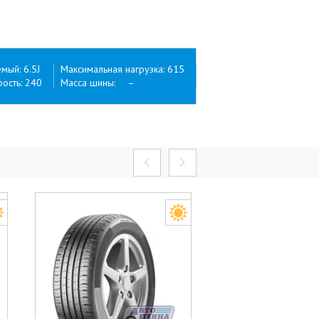
ый: 6.5J
Максимальная нагрузка: 615
ость: 240
Масса шины: –