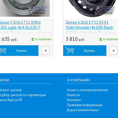
иски 5.5J16 ET52 D98.6
Диски 6.0J16 ET52 D54.1
ЗСК Lada 4x4 (5x139.7)
Trebl Hyundai (4x100) Black,
ерый (Россия)
X40001, (коробка) (Россия)
2 635
3 810
в наличии
в наличи
руб.
руб.
Купить
Купить
ИСКИ
О КОМПАНИИ
аталог дисков
Акции и спецпредложения
одбор дисков по параметрам
Новости
иски Replica FR
Контакты
Правовая информация
Будьте внимательны!