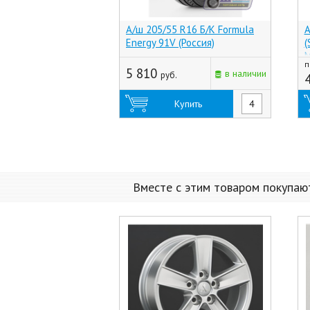
А/ш 205/55 R16 Б/К Formula
А
Energy 91V (Россия)
(
M
п
5 810
в наличии
руб.
Купить
Вместе с этим товаром покупаю