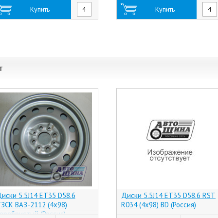
Купить
Купить
т
иски 5.5J14 ET35 D58.6
Диски 5.5J14 ET35 D58.6 RST
ЗСК ВАЗ-2112 (4x98)
R034 (4x98) BD (Россия)
еребристый (Россия)