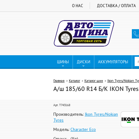
О НАС
ДОСТАВКА / ОПЛАТА
ШИНЫ
ДИСКИ
АККУМУЛЯТОРЫ
Главная
Каталог
Каталог шин
Ikon Tyres/Nokian Ty
А/ш 185/60 R14 Б/К IKON Tyres C
Арт. T743168
Производитель:
Ikon Tyres/Nokian
Tyres
Модель:
Character Eco
Страна: -, (Хр)