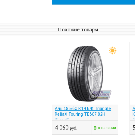
Похожие товары
А/ш 185/60 R14 Б/К Triangle
А
ReliaX Touring TE307 82H
K
(Китай)
(
4 060
в наличии
руб.