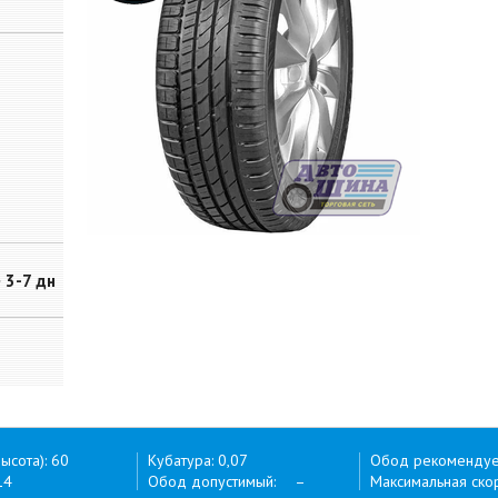
~ 3-7 дн
ысота): 60
Кубатура: 0,07
Обод рекоменду
14
Обод допустимый: –
Максимальная скор