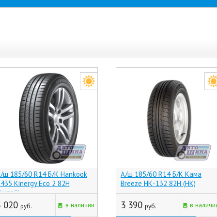
/ш 185/60 R14 Б/К Hankook
А/ш 185/60 R14 Б/К Кама
435 Kinergy Eco 2 82H
Breeze НК-132 82H (НК)
Китай)
5 020
3 390
в наличии
в наличи
руб.
руб.