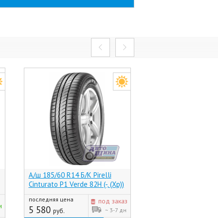
А/ш 185/60 R14 Б/К Pirelli
А/ш 185/60 R14 Б/К
Cinturato P1 Verde 82H (-, (Хр))
Artmotion 82H (Бела
последняя цена
под заказ
3 515
и
руб.
5 580
~ 3-7 дн
руб.