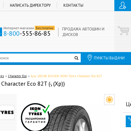
НАПИСАТЬ ДИРЕКТОРУ
КОНТАКТЫ
Интернет-магазин
Бесплатно
ПРОДАЖА АВТОШИН И
8-800
-555-86-85
ДИСКОВ
ПУНКТЫ ВЫДАЧИ
res
Character Eco
А/ш 185/60 R14 Б/К IKON Tyres Character Eco 82T
haracter Eco 82T (-, (Хр))
Ц