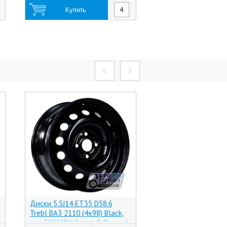
Купить
Купить
Диски 5.5J14 ET35 D58.6
Диски 5.5J14 ET24 
Trebl ВАЗ 2110 (4x98) Black,
Replay Peugeot 8 (4
арт.53B35B(12 отв)_P (Россия)
(Китай)