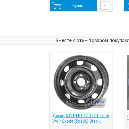
Купить
Вместе с этим товаром покупаю
Диски 6.0J14 ET37 D57.1 Trebl
Д
VW / Skoda (5x100) Black,
Т
арт.7250 (Китай)
С