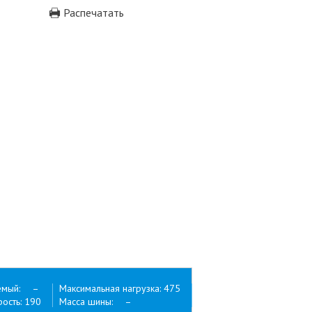
Распечатать
емый: –
Максимальная нагрузка: 475
ость: 190
Масса шины: –