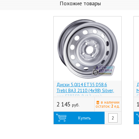
Похожие товары
Диски 5.0J14 ET35 D58.6
Д
Trebl ВАЗ 2110 (4x98) Silver,
M
арт.53B35B-P (12 отв.)
S
(Россия)
в наличии
2 145
руб.
остаток:
2
ед.
Купить