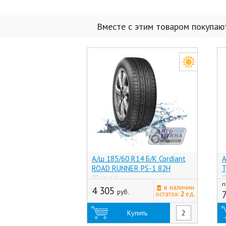
Вместе с этим товаром покупаю
А/ш 185/60 R14 Б/К Cordiant
А
ROAD RUNNER PS-1 82H
T
(Калуга)
(
п
в наличии
4 305
руб.
остаток:
2
ед.
Купить