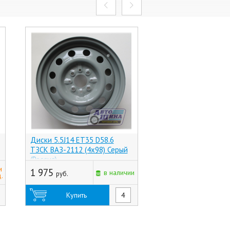
Диски 5.5J14 ET35 D58.6
Диски 6.0J14 ET35 
ТЗСК ВАЗ-2112 (4x98) Серый
Race AF-08 (4x98) S
(Россия)
и
1 975
3 535
в наличии
руб.
руб.
.
Купить
Купить