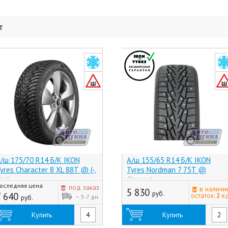
т
/ш 175/70 R14 Б/К IKON
А/ш 155/65 R14 Б/К IKON
yres Character 8 XL 88T @ (-,
Tyres Nordman 7 75T @
Хр))
(Россия)
оследняя цена
под заказ
в наличи
5 830
руб.
7 640
остаток:
2
ед
~ 3-7 дн
руб.
Купить
Купить