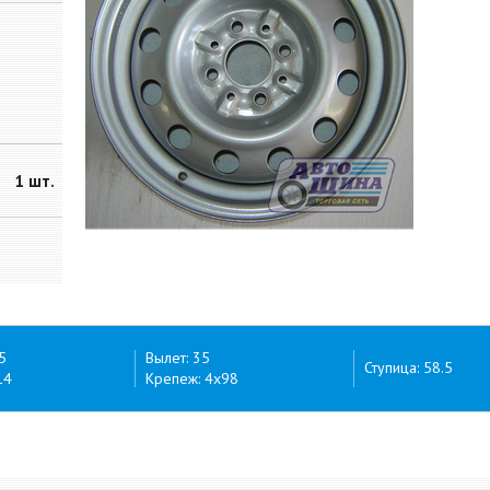
1 шт.
5
Вылет: 35
Ступица: 58.5
14
Крепеж: 4x98