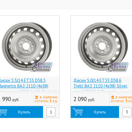
иски 5.5J14 ET35 D58.5
Диски 5.0J14 ET35 D58.6
agnetto ВАЗ 2110 (4x98)
Trebl ВАЗ 2110 (4x98) Silver,
ilver, арт.14003 S AM (Россия)
арт.53B35B-P (Россия)
в наличии
в наличи
1 990
2 090
руб.
руб.
остаток:
1
ед.
остаток:
3
ед
Купить
Купить