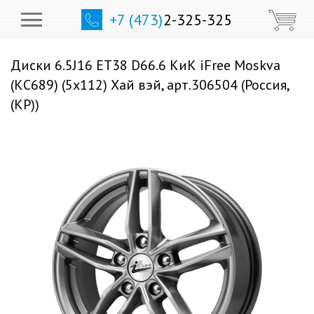
+7 (473)
2-325-325
Диски 6.5J16 ET38 D66.6 КиК iFree Moskva
(КС689) (5x112) Хай вэй, арт.306504 (Россия,
(КР))