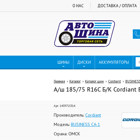
О НАС
ДОСТАВКА / ОПЛАТА
ШИНЫ
ДИСКИ
АККУМУЛЯТОРЫ
Главная
Каталог
Каталог шин
Cordiant
BUSINESS
А/ш 185/75 R16C Б/К Cordiant
Арт. 1459715314
Производитель:
Cordiant
Модель:
BUSINESS CA-1
Страна: ОМСК