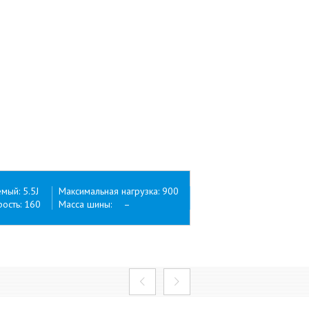
ый: 5.5J
Максимальная нагрузка: 900
ость: 160
Масса шины: –