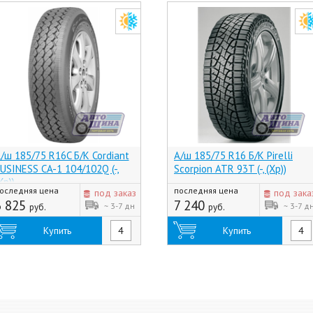
/ш 185/75 R16C Б/К Cordiant
А/ш 185/75 R16 Б/К Pirelli
USINESS CA-1 104/102Q (-,
Scorpion ATR 93T (-, (Хр))
Хр))
оследняя цена
последняя цена
под заказ
под зака
6 825
7 240
~ 3-7 дн
~ 3-7 д
руб.
руб.
Купить
Купить