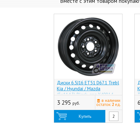
Вместе с этим товаром покупаю
Диски 6.5J16 ET51 D67.1 Trebl
Д
Kia / Hyundai / Mazda
K
(5x114.3) Black, арт.X40914
T
(Россия)
в наличии
С
3 295
руб.
остаток:
2
ед.
Купить