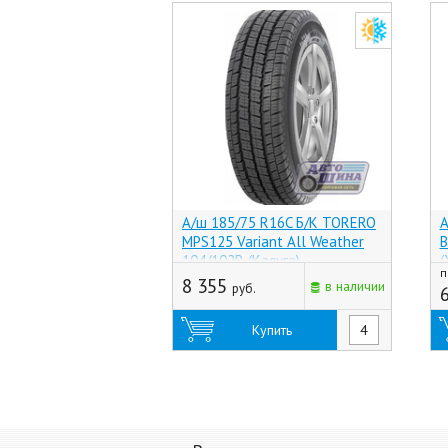
А/ш 185/75 R16C Б/К TORERO
А
MPS125 Variant All Weather
B
104/102R (Калуга)
(
п
8 355
в наличии
руб.
Купить