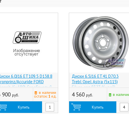
т
иски 6.0J16 ET109.5 D138.8
Диски 6.5J16 ET41 D70.3
ronprinz/Accuride FORD
Trebl Opel Astra (5x115)
ransit (6x180) Серебристый,
Silver, арт.9327 (Китай)
парка (Россия)
в наличии
6 900
4 560
в наличи
руб.
руб.
остаток:
1
ед.
Купить
Купить