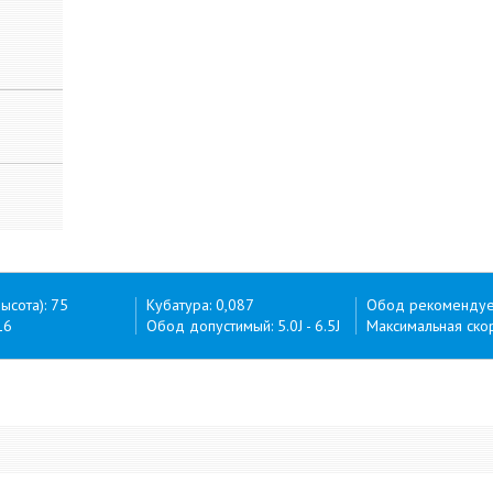
ысота): 75
Кубатура: 0,087
Обод рекомендуем
16
Обод допустимый: 5.0J - 6.5J
Максимальная скор