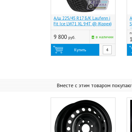
А/ш 225/45 R17 Б/К Laufenn i
А
Fit Ice LW71 XL 94T @ (Корея)
S
(
п
9 800
в наличии
руб.
Купить
Вместе с этим товаром покупаю