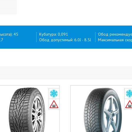
ысота): 45
Кубатура: 0,091
Обод рекомендуем
17
Обод допустимый: 6.0J - 8.5J
Максимальная скор