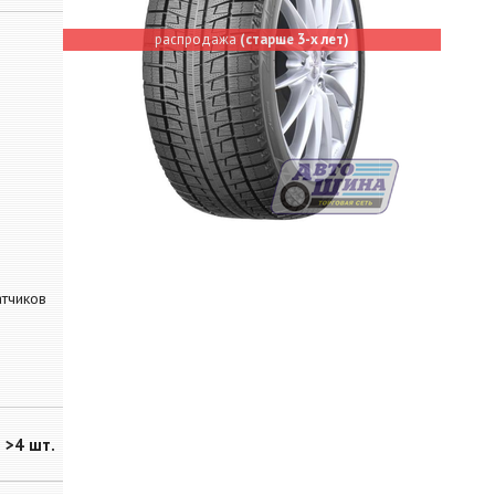
распродажа
(старше 3-х лет)
атчиков
>4 шт.