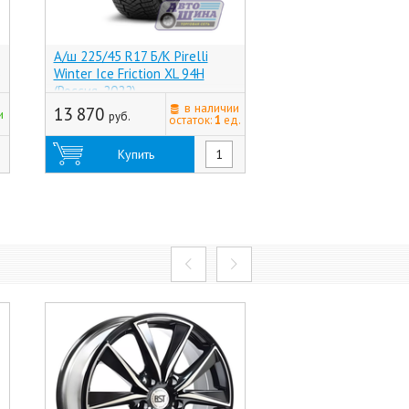
А/ш 225/45 R17 Б/К Pirelli
А/ш 225/45 R17 Б/К
)
Winter Ice Friction XL 94H
Continental Viking C
(Россия, 2022)
XL FR 94T (Германия
в наличии
13 870
8 495
и
руб.
руб.
остаток:
1
ед.
Купить
Купить