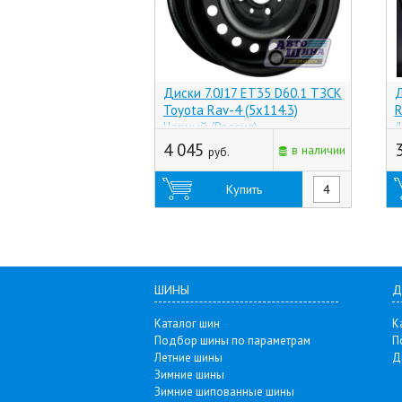
Диски 7.0J17 ET35 D60.1 ТЗСК
Д
Toyota Rav-4 (5x114.3)
R
Черный (Россия)
(
4 045
в наличии
руб.
Купить
ШИНЫ
Д
Каталог шин
К
Подбор шины по параметрам
П
Летние шины
Д
Зимние шины
Зимние шипованные шины