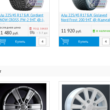
/ш 225/45 R17 Б/К Cordiant
А/ш 225/45 R17 Б/К Gislaved
NOW CROSS, PW-2 94T @ (-,
Nord Frost 200 94T @ (Калуга
Хр))
оследняя цена
под заказ
11 920
в наличи
руб.
11 480
~ 3-7 дн
руб.
Купить
Купить
т