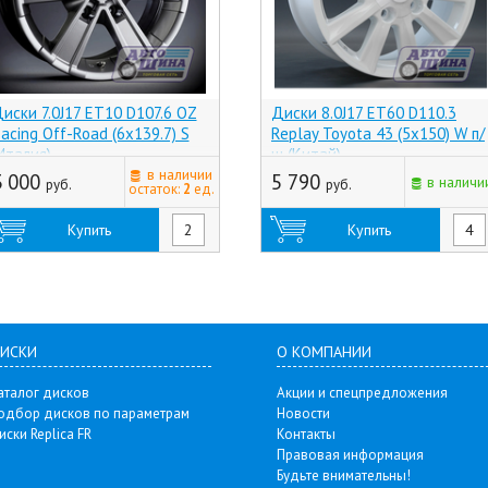
иски 7.0J17 ET10 D107.6 OZ
Диски 8.0J17 ET60 D110.3
acing Off-Road (6x139.7) S
Replay Toyota 43 (5x150) W п/
Италия)
ш (Китай)
в наличии
3 000
5 790
в наличи
руб.
руб.
остаток:
2
ед.
Купить
Купить
ИСКИ
О КОМПАНИИ
аталог дисков
Акции и спецпредложения
одбор дисков по параметрам
Новости
иски Replica FR
Контакты
Правовая информация
Будьте внимательны!