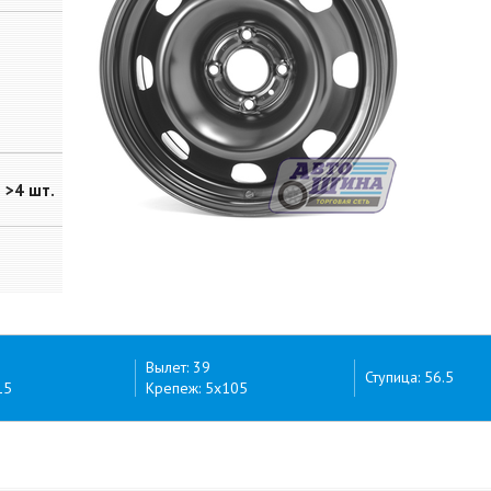
>4 шт.
Вылет: 39
Ступица: 56.5
15
Крепеж: 5x105