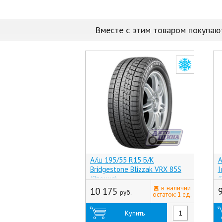
Вместе с этим товаром покупаю
А/ш 195/55 R15 Б/К
А
Bridgestone Blizzak VRX 85S
I
(Япония)
(
в наличии
10 175
руб.
остаток:
1
ед.
Купить