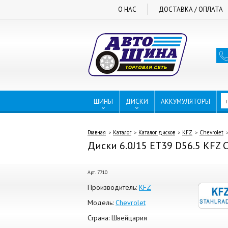
О НАС
ДОСТАВКА / ОПЛАТА
ШИНЫ
ДИСКИ
АККУМУЛЯТОРЫ
Главная
Каталог
Каталог дисков
KFZ
Chevrolet
Диски 6.0J15 ET39 D56.5 KFZ C
Арт. 7710
Производитель:
KFZ
Модель:
Chevrolet
Страна: Швейцария