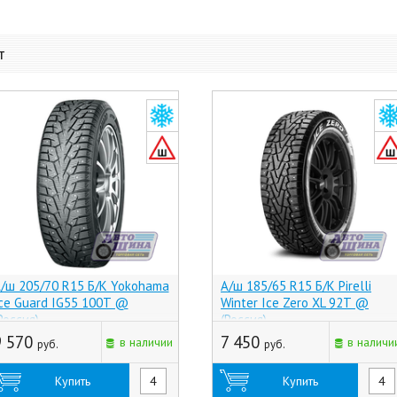
т
/ш 205/70 R15 Б/К Yokohama
А/ш 185/65 R15 Б/К Pirelli
ce Guard IG55 100T @
Winter Ice Zero XL 92T @
Россия)
(Россия)
9 570
7 450
в наличии
в наличи
руб.
руб.
Купить
Купить