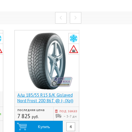
А/ш 185/55 R15 Б/К Gislaved
А/ш 185/65 R15 Б/
Nord Frost 200 86T @ (-, (Хр))
NORDWAY 88Q @ (
последняя цена
под заказ
4 650
и
руб.
7 825
~ 3-7 дн
руб.
Купить
Купить