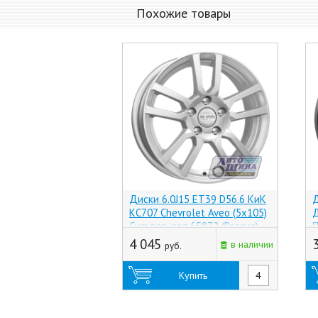
Похожие товары
Диски 6.0J15 ET39 D56.6 КиК
Д
КС707 Chevrolet Aveo (5x105)
Д
Сильвер, арт.65872 (Россия)
П
4 045
в наличии
руб.
Купить