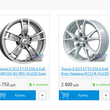
иски 6.5J15 ET35 D56.6 КиК
Диски 6.5J15 ET35 D56.6 КиК
ИКСОН (КС495) (5x105) Блэк
iFree Нирвана (КС524) (5x105)
лат арт.6705 (Россия)
Хай вэй, арт.065500 (Россия)
3 750
2 800
в наличии
в наличи
руб.
руб.
Купить
Купить