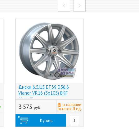
спецпредлож
Диски 6.5J15 ET39 D56.6
Диски 6.0J15 ET39 
Vianor VR16 (5x105) BKF
Yokatta 22 (5x105)
(Китай)
(Китай)
в наличии
3 575
4 735
и
руб.
руб.
остаток:
3
ед.
Купить
Купить