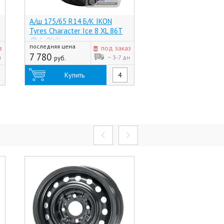
А/ш 175/65 R14 Б/К IKON
А/ш 175/65 R14 Б/К P
Tyres Character Ice 8 XL 86T
Winter Ice Zero 82
@ (-, (Хр))
(Россия)
последняя цена
з
под заказ
7 680
руб.
7 780
н
~ 3-7 дн
руб.
Купить
Купить