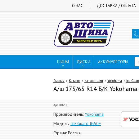
О НАС
ДОСТАВКА / ОПЛАТА
ШИНЫ
ДИСКИ
АККУМУЛЯТОРЫ
Главная
Каталог
Каталог шин
Yokohama
Ice Guar
А/ш 175/65 R14 Б/К Yokohama I
Арт. R0218
Производитель:
Yokohama
Модель:
Ice Guard IG50+
Страна: Россия