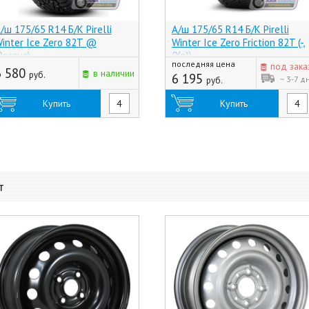
/ш 175/65 R14 Б/К Pirelli
А/ш 175/65 R14 Б/К Pirelli
inter Ice Zero 82T @
Winter Ice Zero Friction 82T (-,
Россия)
(Хр))
последняя цена
под зака
6 580
в наличии
руб.
6 195
~ 3-7 д
руб.
Купить
Купить
т