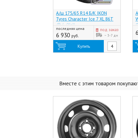
А/ш 175/65 R14 Б/К IKON
А
Tyres Character Ice 7 XL 86T
W
@ (-, (Хр))
(
последняя цена
под заказ
6 930
~ 3-7 дн
руб.
Купить
Вместе с этим товаром покупаю