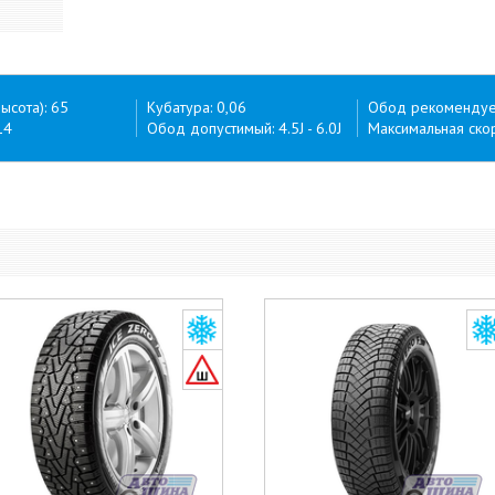
ысота): 65
Кубатура: 0,06
Обод рекомендуем
14
Обод допустимый: 4.5J - 6.0J
Максимальная скор