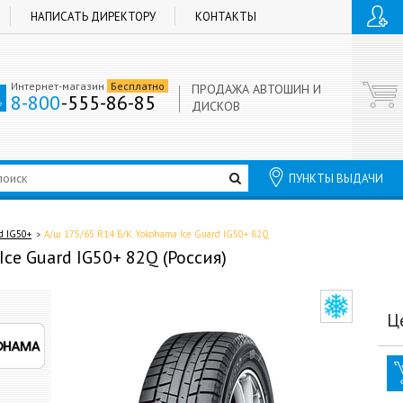
НАПИСАТЬ ДИРЕКТОРУ
КОНТАКТЫ
Интернет-магазин
Бесплатно
ПРОДАЖА АВТОШИН И
8-800
-555-86-85
ДИСКОВ
ПУНКТЫ ВЫДАЧИ
d IG50+
А/ш 175/65 R14 Б/К Yokohama Ice Guard IG50+ 82Q
ce Guard IG50+ 82Q (Россия)
Ц