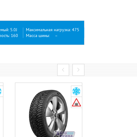
ый: 5.0J
Максимальная нагрузка: 475
ость: 160
Масса шины: –