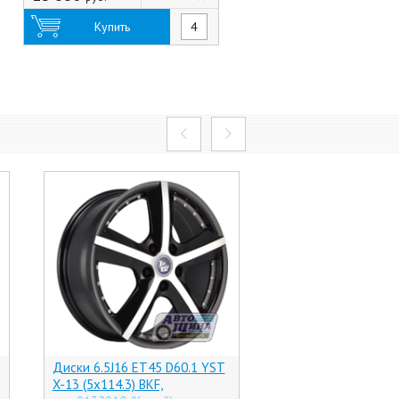
Купить
Диски 6.5J16 ET45 D60.1 YST
Диски 6.0J16 ET35 
X-13 (5x114.3) BKF,
СКАД Эко (4x98) Се