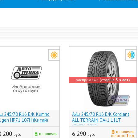
распродажа
(старше 3-х лет)
ш 245/70 R16 Б/К Kumho
А/ш 245/70 R16 Б/К Cordiant
ugen HP71 107H (Китай)
ALL TERRAIN OA-1 111T
(ОМСК, 2019)
в наличии
0 200
6 290
в наличии
руб.
руб.
остаток:
1
ед.