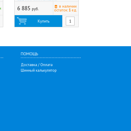
арт.9132910 (Китай)
арт.2160108 (Росси
в наличии
6 885
7 270
и
руб.
руб.
остаток:
1
ед.
Купить
Купить
ПОМОЩЬ
Доставка / Оплата
Шинный калькулятор