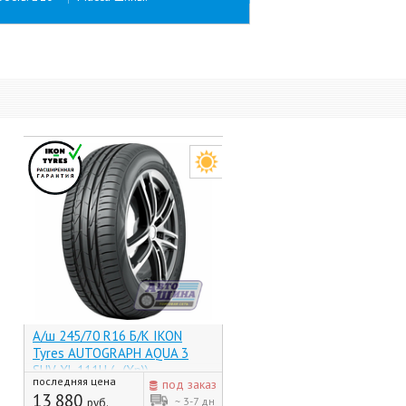
А/ш 245/70 R16 Б/К IKON
Tyres AUTOGRAPH AQUA 3
SUV XL 111H (-, (Хр))
последняя цена
под заказ
13 880
~ 3-7 дн
руб.