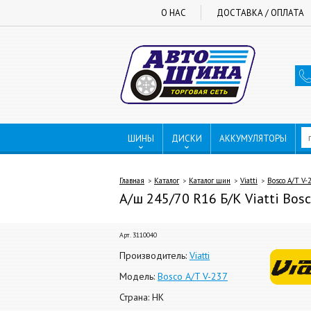
О НАС
ДОСТАВКА / ОПЛАТА
ШИНЫ
ДИСКИ
АККУМУЛЯТОРЫ
Главная
Каталог
Каталог шин
Viatti
Bosco A/T V-
А/ш 245/70 R16 Б/К Viatti Bosc
Арт. 3110040
Производитель:
Viatti
Модель:
Bosco A/T V-237
Страна: НК