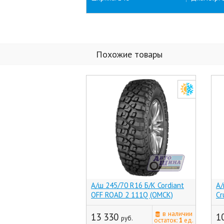
Похожие товары
А/ш 245/70 R16 Б/К Cordiant
А/
OFF ROAD 2 111Q (ОМСК)
Cr
в наличии
13 330
1
руб.
остаток:
1
ед.