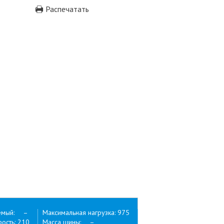
Распечатать
емый: –
Максимальная нагрузка: 975
ость: 210
Масса шины: –