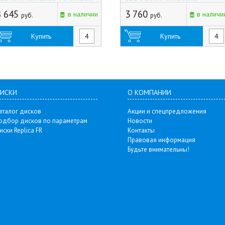
рт.9685 Multivan T5 (Китай)
арт.X40933-P (Россия)
8 645
3 760
в наличии
в наличи
руб.
руб.
Купить
Купить
ИСКИ
О КОМПАНИИ
аталог дисков
Акции и спецпредложения
одбор дисков по параметрам
Новости
иски Replica FR
Контакты
Правовая информация
Будьте внимательны!