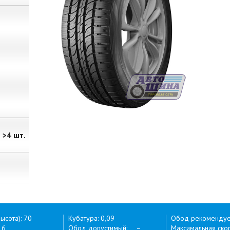
>4 шт.
ысота): 70
Кубатура: 0,09
Обод рекоменду
16
Обод допустимый: –
Максимальная скор