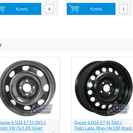
Купить
Купить
т
иски 6.5J16 ET51 D65.1
Диски 6.0J16 ET41 D60.1
rebl VW (5x120) Silver,
Trebl Lada XRay (4x100) Black,