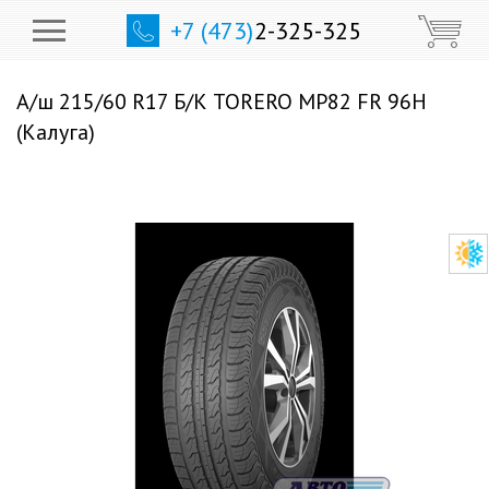
+7 (473)
2-325-325
А/ш 215/60 R17 Б/К TORERO MP82 FR 96H
(Калуга)