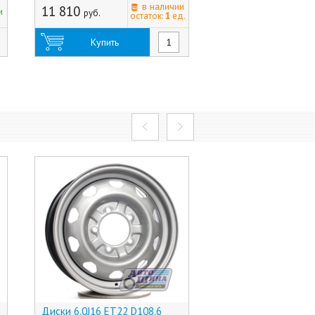
в наличии
11 810
5 665
и
руб.
руб.
остаток:
1
ед.
Купить
Купить
Диски 6.0J16 ET22 D108.6
Диски 6.5J16 ET62 