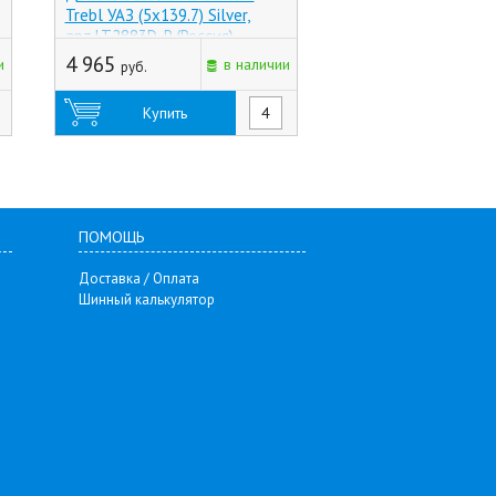
Trebl УАЗ (5x139.7) Silver,
Trebl VW Crafter (6
арт.LT2883D-P (Россия)
Silver, арт.9487 (Ки
4 965
9 175
и
в наличии
руб.
руб.
Купить
Купить
ПОМОЩЬ
Доставка / Оплата
Шинный калькулятор