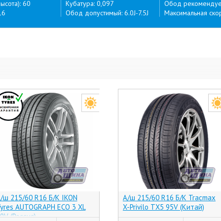
ысота): 60
Кубатура: 0,097
Обод рекомендуем
16
Обод допустимый: 6.0J-7.5J
Максимальная скор
/ш 215/60 R16 Б/К IKON
А/ш 215/60 R16 Б/К Tracmax
yres AUTOGRAPH ECO 3 XL
X-Privilo TX5 95V (Китай)
9V (Россия)