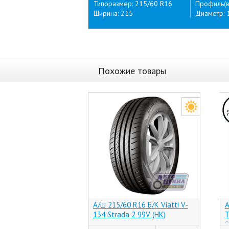
Типоразмер: 215/60 R16
Профиль(в
Ширина: 215
Диаметр: 
Похожие товары
А/ш 215/60 R16 Б/К Viatti V-
А
134 Strada 2 99V (НК)
T
9