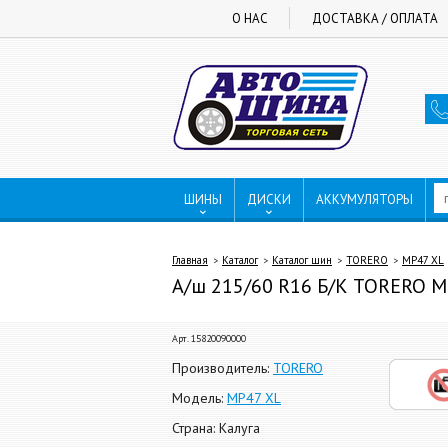
О НАС
ДОСТАВКА / ОПЛАТА
ШИНЫ
ДИСКИ
АККУМУЛЯТОРЫ
Главная
Каталог
Каталог шин
TORERO
MP47 XL
А/ш 215/60 R16 Б/К TORERO MP
Арт. 15820090000
Производитель:
TORERO
Модель:
MP47 XL
Страна: Калуга