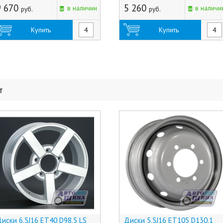
9 670
5 260
в наличии
в наличи
руб.
руб.
Купить
Купить
т
иски 6.5J16 ET40 D98.5 LS
Диски 5.5J16 ET105 D130.1