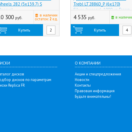
heels 282 (5x139.7) S
Trebl LT2886D_P (6x170)
Россия)
Silver, (палета), 1000 кг, Газель
в наличии
(Россия)
10 300
4 535
в наличи
руб.
руб.
остаток:
2
ед.
Купить
Купить
ИСКИ
О КОМПАНИИ
аталог дисков
Акции и спецпредложения
одбор дисков по параметрам
Новости
иски Replica FR
Контакты
Правовая информация
Будьте внимательны!