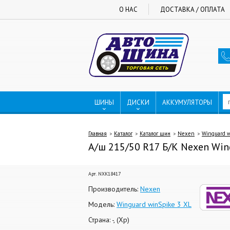
О НАС
ДОСТАВКА / ОПЛАТА
ШИНЫ
ДИСКИ
АККУМУЛЯТОРЫ
Главная
Каталог
Каталог шин
Nexen
Winguard w
А/ш 215/50 R17 Б/К Nexen Wingu
Арт. NXK18417
Производитель:
Nexen
Модель:
Winguard winSpike 3 XL
Страна: -, (Хр)