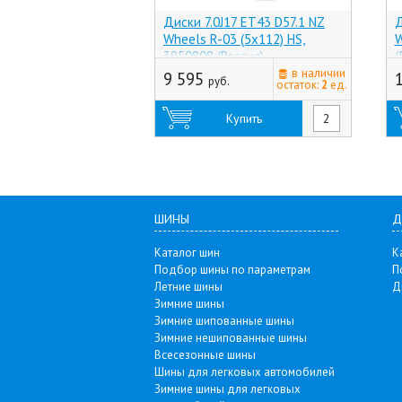
Диски 7.0J17 ET43 D57.1 NZ
Д
Wheels R-03 (5x112) HS,
W
3850808 (Россия)
(
в наличии
9 595
руб.
остаток:
2
ед.
Купить
ШИНЫ
Д
Каталог шин
К
Подбор шины по параметрам
П
Летние шины
Д
Зимние шины
Зимние шипованные шины
Зимние нешипованные шины
Всесезонные шины
Шины для легковых автомобилей
Зимние шины для легковых