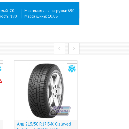
ый: 7.0J
Максимальная нагрузка: 690
ость: 190
Масса шины: 10,08
А/ш 215/50 R17 Б/К Gislaved
А/ш 215/50 R17 Б/К