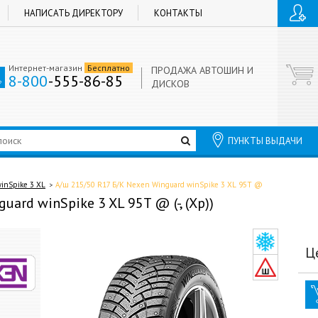
НАПИСАТЬ ДИРЕКТОРУ
КОНТАКТЫ
Интернет-магазин
Бесплатно
ПРОДАЖА АВТОШИН И
8-800
-555-86-85
ДИСКОВ
ПУНКТЫ ВЫДАЧИ
inSpike 3 XL
А/ш 215/50 R17 Б/К Nexen Winguard winSpike 3 XL 95T @
ard winSpike 3 XL 95T @ (-, (Хр))
Ц