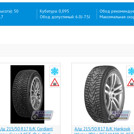
ысота): 50
Кубатура: 0,095
Обод рекомендуем
17
Обод допустимый: 6.0J-7.5J
Максимальная скор
/ш 215/50 R17 Б/К Cordiant
А/ш 215/50 R17 Б/К Hankook