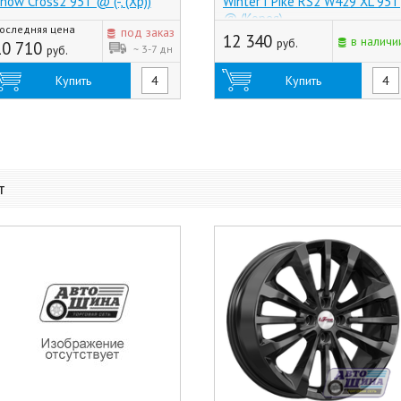
now Cross2 95T @ (-, (Хр))
Winter i*Pike RS2 W429 XL 95T
@ (Корея)
оследняя цена
под заказ
12 340
в наличи
руб.
10 710
~ 3-7 дн
руб.
Купить
Купить
т