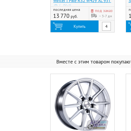
Winter i*Pike RS2 W429 XL 95T
S
@ (-, (Хр))
последняя цена
п
под заказ
13 770
~ 3-7 дн
руб.
Купить
Вместе с этим товаром покупаю