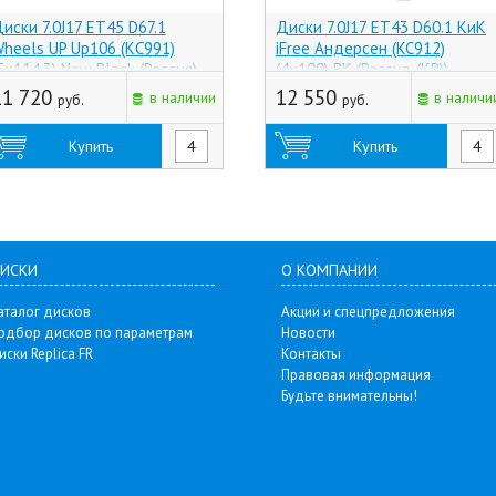
иски 7.0J17 ET45 D67.1
Диски 7.0J17 ET43 D60.1 КиК
heels UP Up106 (КС991)
iFree Андерсен (KC912)
5x114.3) New Black (Россия)
(4x100) BK (Россия, (КР))
11 720
12 550
в наличии
в наличи
руб.
руб.
Купить
Купить
ИСКИ
О КОМПАНИИ
аталог дисков
Акции и спецпредложения
одбор дисков по параметрам
Новости
иски Replica FR
Контакты
Правовая информация
Будьте внимательны!