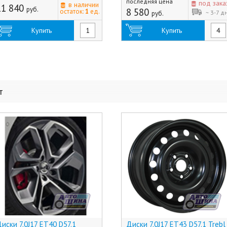
последняя цена
под зака
в наличии
11 840
руб.
8 580
остаток:
1
ед.
~ 3-7 д
руб.
Купить
Купить
т
иски 7.0J17 ET40 D57.1
Диски 7.0J17 ET43 D57.1 Trebl