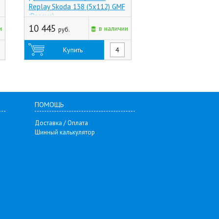
Replay Skoda 138 (5x112) GMF
Toyota Rav-4 (5x114
(Россия)
Черный (Россия)
10 445
4 045
и
в наличии
руб.
руб.
Купить
Купить
ПОМОЩЬ
Доставка / Оплата
Шинный калькулятор