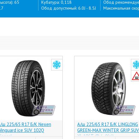
ысота): 65
Кубатура: 0,118
Обод рекомендуем
17
Обод допустимый: 6.0J - 8.5J
Максимальная скор
/ш 225/65 R17 Б/К Nexen
А/ш 225/65 R17 Б/К LINGLONG
inguard ice SUV 102Q
GREEN-MAX WINTER GRIP SUV
Корея)
XL 106T @ (-, (Хр))