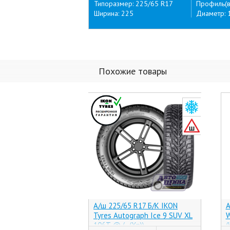
Типоразмер: 225/65 R17
Профиль(в
Ширина: 225
Диаметр: 
Похожие товары
А/ш 225/65 R17 Б/К IKON
А
Tyres Autograph Ice 9 SUV XL
W
106T @ (-, (Хр))
(