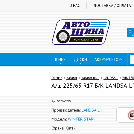
О НАС
ДОСТАВКА / ОПЛАТА
ШИНЫ
ДИСКИ
АККУМУЛЯТОРЫ
Главная
Каталог
Каталог шин
LANDSAIL
WINTER
А/ш 225/65 R17 Б/К LANDSAIL
Арт. 532960725
Производитель:
LANDSAIL
Модель:
WINTER STAR
Страна: Китай