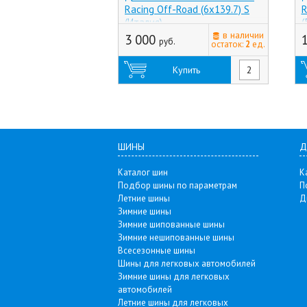
Racing Off-Road (6x139.7) S
R
(Италия)
(
в наличии
о
3 000
руб.
остаток:
2
ед.
(
Купить
ШИНЫ
Д
Каталог шин
К
Подбор шины по параметрам
П
Летние шины
Д
Зимние шины
Зимние шипованные шины
Зимние нешипованные шины
Всесезонные шины
Шины для легковых автомобилей
Зимние шины для легковых
автомобилей
Летние шины для легковых