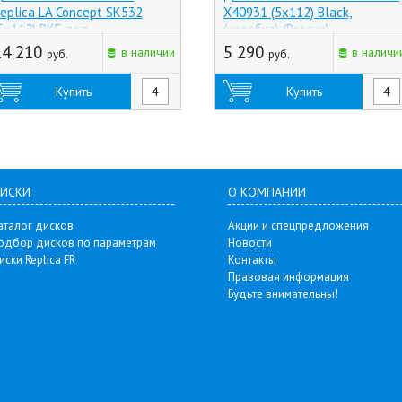
eplica LA Concept SK532
X40931 (5x112) Black,
5x112) BKF, под
(коробка) (Россия)
ригинальный крепеж
14 210
5 290
в наличии
в наличи
руб.
руб.
Таиланд)
Купить
Купить
ИСКИ
О КОМПАНИИ
аталог дисков
Акции и спецпредложения
одбор дисков по параметрам
Новости
иски Replica FR
Контакты
Правовая информация
Будьте внимательны!