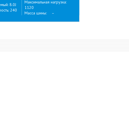
Максимальная нагрузка:
ый: 8.0J
1120
ость: 240
Масса шины: –