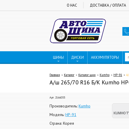
О НАС
ДОСТАВКА / ОПЛАТА
ШИНЫ
ДИСКИ
АККУМУЛЯТОРЫ
Главная
Каталог
Каталог шин
Kumho
HP-91
А
А/ш 265/70 R16 Б/К Kumho HP-
Арт. 2166033
Производитель:
Kumho
Модель:
HP-91
Страна: Корея