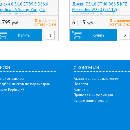
иски 6.5J16 ET39.5 D66.6
Диски 7.5J16 ET46 D66.5 KFZ
eplica LA Ssang Yong 16
Mercedes W220 (5x112)
5x112) MB (Китай)
арт.9935 (Швейцария)
в наличии
в наличи
4 795
6 115
руб.
руб.
остаток:
1
ед.
остаток:
3
ед
Купить
Купить
ИСКИ
О КОМПАНИИ
аталог дисков
Акции и спецпредложения
одбор дисков по параметрам
Новости
иски Replica FR
Контакты
Правовая информация
Будьте внимательны!