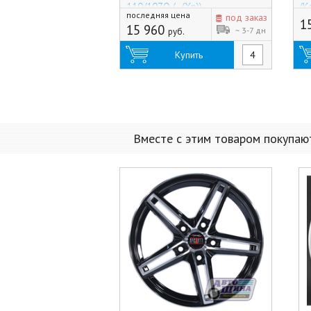
110/107Q (-, (Хр))
(К
последняя цена
под заказ
1
15 960
~ 3-7 дн
руб.
Купить
Вместе с этим товаром покупаю