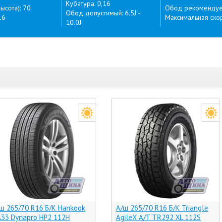
Кубатура: 0,16
ысота): 70
Обод рекомендуем
Обод допустимый: 6.5J -
16
Максимальная скор
10.0J
ш 265/70 R16 Б/К Hankook
А/ш 265/70 R16 Б/К Triangle
33 Dynapro HP2 112H
AgileX A/T TR292 XL 112S