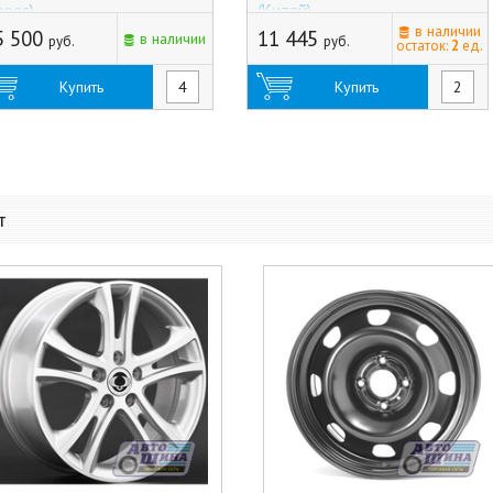
орея)
(Китай)
в наличии
5 500
11 445
в наличии
руб.
руб.
остаток:
2
ед.
Купить
Купить
т