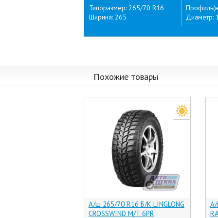
Типоразмер: 265/70 R16
Профиль(в
Ширина: 265
Диаметр: 
Похожие товары
А/ш 265/70 R16 Б/К LINGLONG
А/
CROSSWIND M/T 6PR
RA