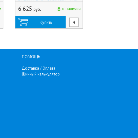
классик, 824200 (Россия, (КР))
(КР)
6 625
1 490
и
в наличии
руб.
руб.
Купить
Купить
ПОМОЩЬ
Доставка / Оплата
Шинный калькулятор