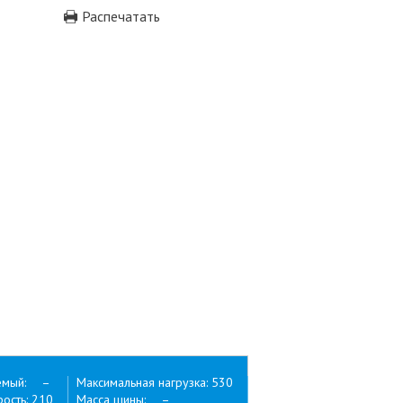
Распечатать
емый: –
Максимальная нагрузка: 530
ость: 210
Масса шины: –