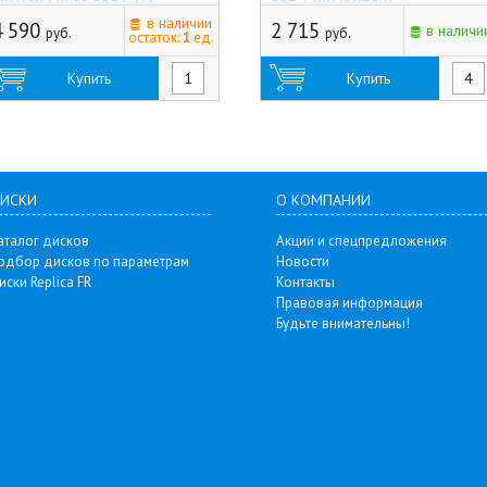
4x108) Silver, арт.6215
арт.7280 (Китай)
Китай)
в наличии
4 590
2 715
в наличи
руб.
руб.
остаток:
1
ед.
Купить
Купить
ИСКИ
О КОМПАНИИ
аталог дисков
Акции и спецпредложения
одбор дисков по параметрам
Новости
иски Replica FR
Контакты
Правовая информация
Будьте внимательны!