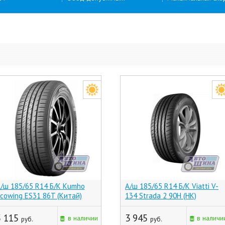
/ш 185/65 R14 Б/К Kumho
А/ш 185/65 R14 Б/К Viatti V-
cowing ES31 86T (Китай)
134 Strada 2 90H (НК)
5 115
3 945
в наличии
в наличи
руб.
руб.