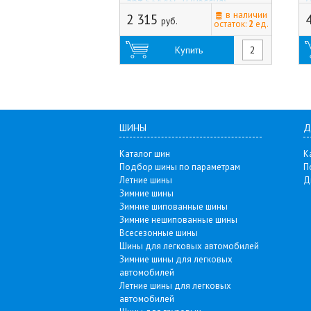
арт.53A43C-P (Россия)
(
в наличии
(
2 315
руб.
остаток:
2
ед.
Купить
ШИНЫ
Д
Каталог шин
К
Подбор шины по параметрам
П
Летние шины
Д
Зимние шины
Зимние шипованные шины
Зимние нешипованные шины
Всесезонные шины
Шины для легковых автомобилей
Зимние шины для легковых
автомобилей
Летние шины для легковых
автомобилей