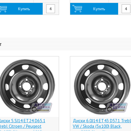
Купить
Купить
т
иски 5.5J14 ET24 D65.1
Диски 6.0J14 ET43 D57.1 Trebl
rebl Citroen / Peugeot
VW / Skoda (5x100) Black,