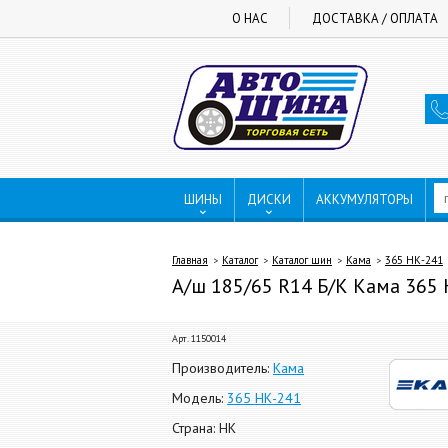
О НАС
ДОСТАВКА / ОПЛАТА
ШИНЫ
ДИСКИ
АККУМУЛЯТОРЫ
Главная
Каталог
Каталог шин
Кама
365 НК-241
А/ш 185/65 R14 Б/К Кама 365 
Арт. 1150014
Производитель:
Кама
Модель:
365 НК-241
Страна: НК