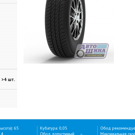
>4 шт.
ысота): 65
Кубатура: 0,05
Обод рекоменду
14
Обод допустимый: –
Максимальная скор