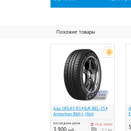
Похожие товары
А/ш 185/65 R14 Б/К BEL-254
А
Artmotion 86H (-, (Хр))
E
последняя цена
под заказ
3 900
~ 3-7 дн
руб.