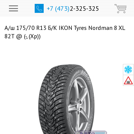
+7 (473)
2-325-325
А/ш 175/70 R13 Б/К IKON Tyres Nordman 8 XL
82T @ (-, (Хр))