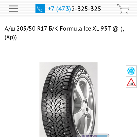
+7 (473)
2-325-325
А/ш 205/50 R17 Б/К Formula Ice XL 93T @ (-,
(Хр))