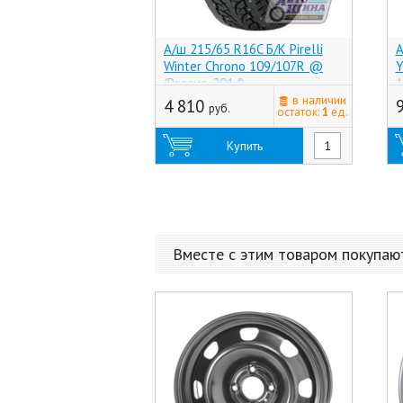
А/ш 215/65 R16C Б/К Pirelli
А
Winter Chrono 109/107R @
Y
(Россия, 2014)
1
в наличии
4 810
руб.
остаток:
1
ед.
Купить
Вместе с этим товаром покупаю