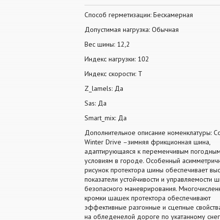
Способ герметизации: Бескамерная
Допустимая нагрузка: Обычная
Вес шины: 12,2
Индекс нагрузки: 102
Индекс скорости: T
Z_lamels: Да
Sas: Да
Smart_mix: Да
Дополнительное описание номенклатуры: Co
Winter Drive –зимняя фрикционная шина,
адаптирующаяся к переменчивым погодны
условиям в городе. Особенный асимметрич
рисунок протектора шины обеспечивает вы
показатели устойчивости и управляемости 
безопасного маневрирования. Многочислен
кромки шашек протектора обеспечивают
эффективные разгонные и сцепные свойств
на обледенелой дороге по укатанному снег