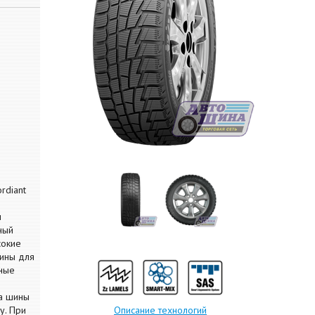
rdiant
м
ный
сокие
шины для
ные
а шины
у. При
Описание технологий