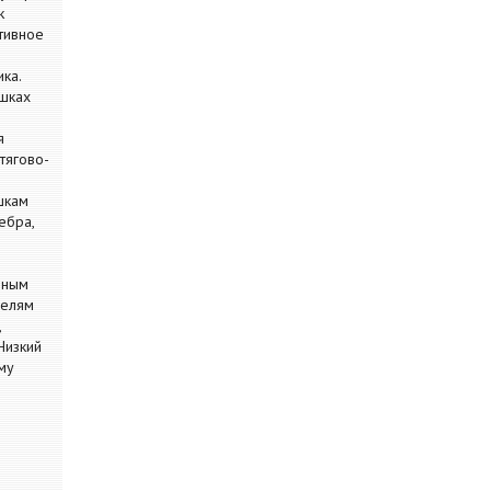
к
тивное
ка.
шках
я
тягово-
шкам
ебра,
чным
мелям
,
Низкий
му