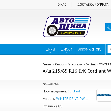
О НАС
ДОСТАВКА / ОПЛАТА
ШИНЫ
ДИСКИ
АККУМУЛЯТОРЫ
Главная
Каталог
Каталог шин
Cordiant
WINTER D
А/ш 215/65 R16 Б/К Cordiant WI
Арт. 366617406
Производитель:
Cordiant
Модель:
WINTER DRIVE, PW-1
Страна: -, (Хр)