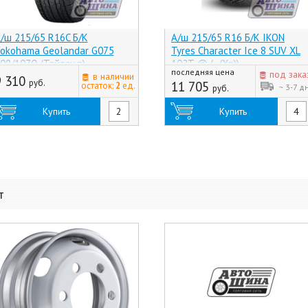
/ш 215/65 R16C Б/К
А/ш 215/65 R16 Б/К IKON
okohama Geolandar G075
Tyres Character Ice 8 SUV XL
09/107Q (Тайланд)
102T @ (-, (Хр))
последняя цена
под зака
в наличии
9 310
руб.
11 705
остаток:
2
ед.
~ 3-7 д
руб.
Купить
Купить
т