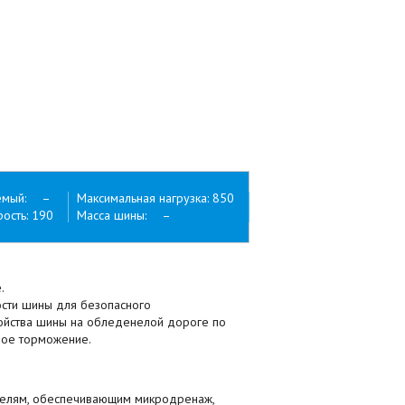
емый: –
Максимальная нагрузка: 850
ость: 190
Масса шины: –
.
ости шины для безопасного
ойства шины на обледенелой дороге по
ное торможение.
мелям, обеспечивающим микродренаж,