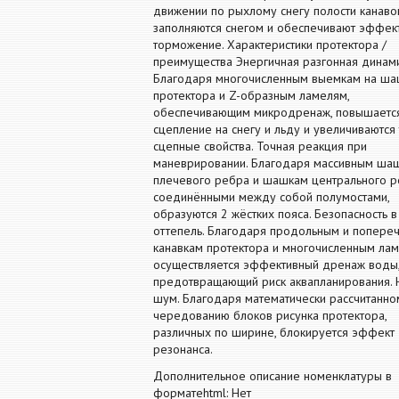
движении по рыхлому снегу полости канаво
заполняются снегом и обеспечивают эффек
торможение. Характеристики протектора /
преимущества Энергичная разгонная динами
Благодаря многочисленным выемкам на ша
протектора и Z-образным ламелям,
обеспечивающим микродренаж, повышаетс
сцепление на снегу и льду и увеличиваются 
сцепные свойства. Точная реакция при
маневрировании. Благодаря массивным ша
плечевого ребра и шашкам центрального р
соединёнными между собой полумостами,
образуются 2 жёстких пояса. Безопасность в
оттепель. Благодаря продольным и попере
канавкам протектора и многочисленным ла
осуществляется эффективный дренаж воды
предотвращающий риск аквапланирования. 
шум. Благодаря математически рассчитанно
чередованию блоков рисунка протектора,
различных по ширине, блокируется эффект
резонанса.
Дополнительное описание номенклатуры в
форматеhtml: Нет