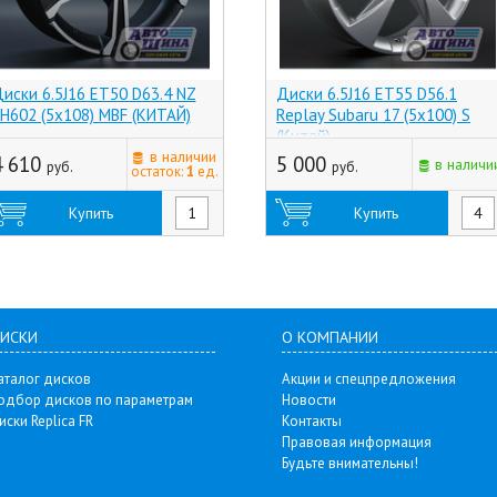
иски 6.5J16 ET50 D63.4 NZ
Диски 6.5J16 ET55 D56.1
H602 (5x108) MBF (КИТАЙ)
Replay Subaru 17 (5x100) S
(Китай)
в наличии
4 610
5 000
в наличи
руб.
руб.
остаток:
1
ед.
Купить
Купить
ИСКИ
О КОМПАНИИ
аталог дисков
Акции и спецпредложения
одбор дисков по параметрам
Новости
иски Replica FR
Контакты
Правовая информация
Будьте внимательны!