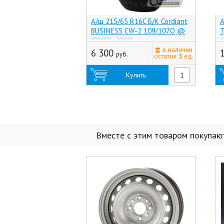
А/ш 215/65 R16C Б/К Cordiant
А
BUSINESS CW-2 109/107Q @
T
(ОМСК, 2018)
1
в наличии
6 300
руб.
остаток:
1
ед.
Купить
Вместе с этим товаром покупаю