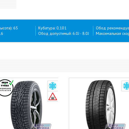
ысота): 65
Кубатура: 0,101
Обод рекомендуем
16
Обод допустимый: 6.0J - 8.0J
Максимальная скор