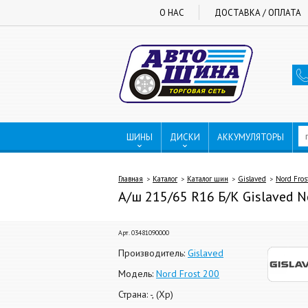
О НАС
ДОСТАВКА / ОПЛАТА
ШИНЫ
ДИСКИ
АККУМУЛЯТОРЫ
Главная
Каталог
Каталог шин
Gislaved
Nord Fros
А/ш 215/65 R16 Б/К Gislaved No
Арт. 03481090000
Производитель:
Gislaved
Модель:
Nord Frost 200
Страна: -, (Хр)