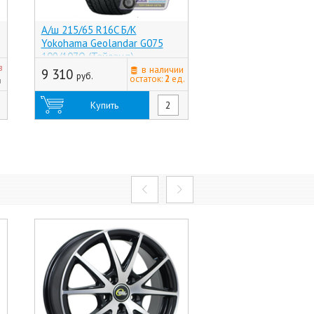
А/ш 215/65 R16C Б/К
А/ш 215/65 R16 Б/К P
Yokohama Geolandar G075
Winter Ice Zero Fric
109/107Q (Тайланд)
102T (Россия)
з
в наличии
9 310
10 030
руб.
руб.
остаток:
2
ед.
н
Купить
Купить