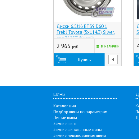
Диски 6.5J16 ET39 D60.1
Д
Trebl Toyota (5x114.3) Silver,
S
арт.7625T (Китай)
2 965
в наличии
руб.
Купить
ШИНЫ
Д
Каталог шин
К
Подбор шины по параметрам
П
Летние шины
Д
Зимние шины
Зимние шипованные шины
Зимние нешипованные шины