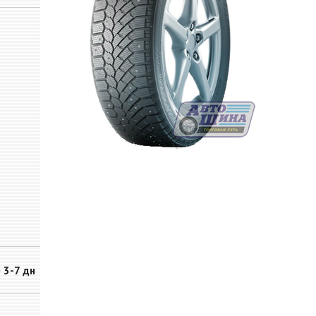
~ 3-7 дн