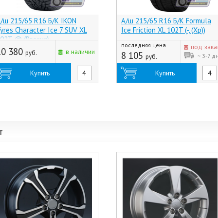
/ш 215/65 R16 Б/К IKON
А/ш 215/65 R16 Б/К Formula
yres Character Ice 7 SUV XL
Ice Friction XL 102T (-, (Хр))
02T @ (Россия)
последняя цена
под зака
10 380
в наличии
руб.
8 105
~ 3-7 д
руб.
Купить
Купить
т