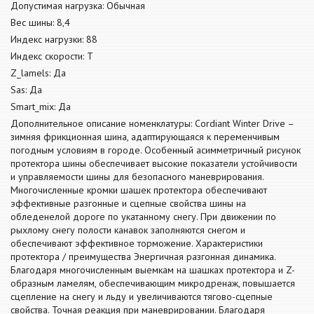
Допустимая нагрузка: Обычная
Вес шины: 8,4
Индекс нагрузки: 88
Индекс скорости: T
Z_lamels: Да
Sas: Да
Smart_mix: Да
Дополнительное описание номенклатуры: Cordiant Winter Drive –
зимняя фрикционная шина, адаптирующаяся к переменчивым
погодным условиям в городе. Особенный асимметричный рисунок
протектора шины обеспечивает высокие показатели устойчивости
и управляемости шины для безопасного маневрирования.
Многочисленные кромки шашек протектора обеспечивают
эффективные разгонные и сцепные свойства шины на
обледенелой дороге по укатанному снегу. При движении по
рыхлому снегу полости канавок заполняются снегом и
обеспечивают эффективное торможение. Характеристики
протектора / преимущества Энергичная разгонная динамика.
Благодаря многочисленным выемкам на шашках протектора и Z-
образным ламелям, обеспечивающим микродренаж, повышается
сцепление на снегу и льду и увеличиваются тягово-сцепные
свойства. Точная реакция при маневрировании. Благодаря