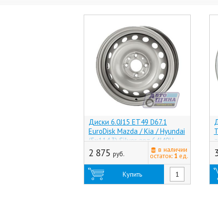
Диски 6.0J15 ET49 D67.1
Д
EuroDisk Mazda / Kia / Hyundai
T
(5x114.3) Silver арт.64J49H
а
(Узбекистан)
в наличии
2 875
руб.
остаток:
1
ед.
Купить