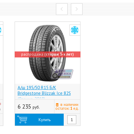
распродажа
(старше 3-х лет)
А/ш 195/50 R15 Б/К
А/ш 195/60 R15 Б/
Bridgestone Blizzak Ice 82S
MP47 88H (-, (Хр))
(Япония, 2018)
последняя цена
з
в наличии
6 235
руб.
4 525
остаток:
1
ед.
н
руб.
Купить
Купить