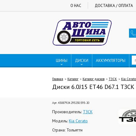
О НАС
ДОСТАВКА / ОПЛАТА
ШИНЫ
ДИСКИ
АККУМУЛЯТОРЫ
Главная
Каталог
Каталог дисков
ТЗСК
Kia Cerato
Диски 6.0J15 ET46 D67.1 ТЗСК 
Арт. 43887924.293230.593-20
Производитель:
ТЗСК
Модель:
Kia Cerato
Страна: Тольятти