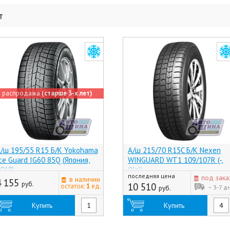
т
распродажа
(старше 3-х лет)
/ш 195/55 R15 Б/К Yokohama
А/ш 215/70 R15C Б/К Nexen
ce Guard IG60 85Q (Япония,
WINGUARD WT1 109/107R (-,
018)
(Хр))
последняя цена
под зака
в наличии
4 155
руб.
10 510
остаток:
1
ед.
~ 3-7 д
руб.
Купить
Купить