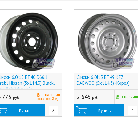
иски 6.0J15 ET40 D66.1
Диски 6.0J15 ET49 KFZ
rebl Nissan (5x114.3) Black,
DAEWOO (5x114.3) (Корея)
рт.8460 (Китай)
в наличии
3 775
2 645
в наличи
руб.
руб.
остаток:
2
ед.
Купить
Купить