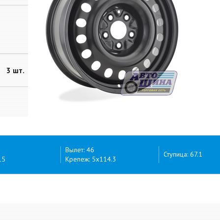
3 шт.
Вылет: 46
Ступица: 67.1
15
Крепеж: 5x114.3