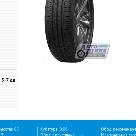
~ 3-7 дн
ысота): 65
Кубатура: 0,08
Обод рекоменду
15
Обод допустимый: –
Максимальная скор