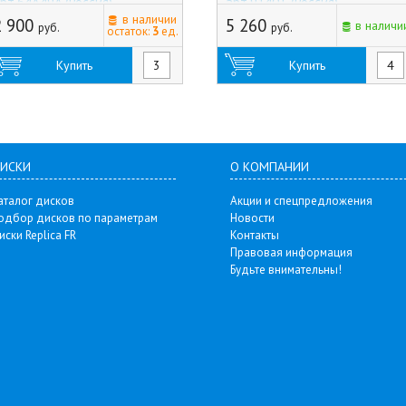
рт.64A49A (Россия)
арт.9140T (Россия)
в наличии
2 900
5 260
в наличи
руб.
руб.
остаток:
3
ед.
Купить
Купить
ИСКИ
О КОМПАНИИ
аталог дисков
Акции и спецпредложения
одбор дисков по параметрам
Новости
иски Replica FR
Контакты
Правовая информация
Будьте внимательны!