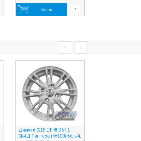
Купить
Купить
Диски 6.0J15 ET48 D54.1
Диски 6.0J15 ET50 
СКАД Пантера (4x100) Белый,
СКАД Санрайз (5x11