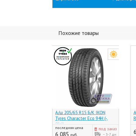
Похожие товары
А/ш 205/65 R15 Б/К IKON
А
Tyres Character Eco 94H (-,
R
(Хр))
последняя цена
под заказ
6 085
~ 3-7 дн
руб.