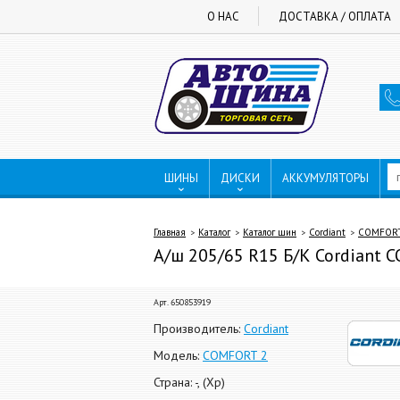
О НАС
ДОСТАВКА / ОПЛАТА
ШИНЫ
ДИСКИ
АККУМУЛЯТОРЫ
Главная
Каталог
Каталог шин
Cordiant
COMFORT
А/ш 205/65 R15 Б/К Cordiant CO
Арт. 650853919
Производитель:
Cordiant
Модель:
COMFORT 2
Страна: -, (Хр)