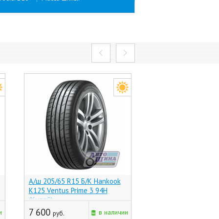
А/ш 205/65 R15 Б/К Hankook
А/ш 205/65 R15 Б/К
K125 Ventus Prime 3 94H
Kinergy 4S2 X H750
(Китай)
(Корея)
7 600
8 315
и
в наличии
руб.
руб.