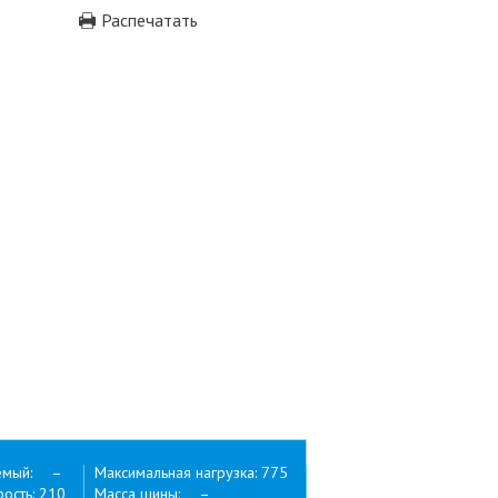
Распечатать
емый: –
Максимальная нагрузка: 775
ость: 210
Масса шины: –