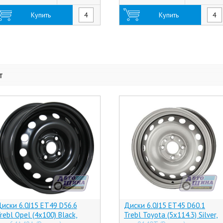
Купить
Купить
т
иски 6.0J15 ET49 D56.6
Диски 6.0J15 ET45 D60.1
rebl Opel (4x100) Black,
Trebl Toyota (5x114.3) Silver,