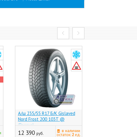
А/ш 235/55 R17 Б/К Gislaved
А/ш 235/55 R17 Б/К
Nord Frost 200 103T @
Tyres Character Ice
(Россия)
@ (-, (Хр))
последняя цена
в наличии
12 390
и
руб.
14 230
остаток:
2
ед.
руб.