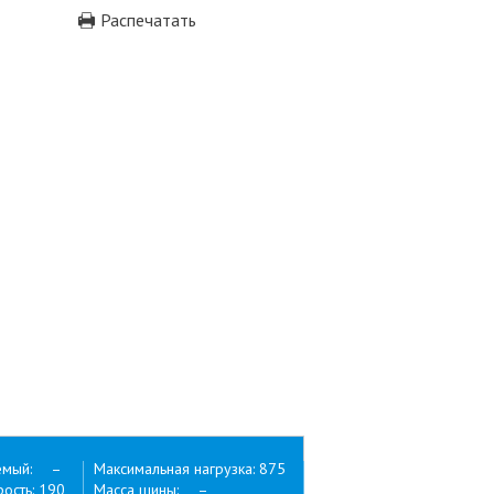
Распечатать
емый: –
Максимальная нагрузка: 875
ость: 190
Масса шины: –