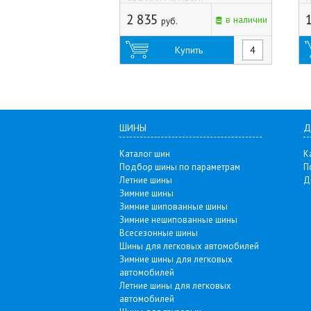
арт.9987 (Китай)
(
(
2 835
в наличии
руб.
Купить
ШИНЫ
Д
Каталог шин
К
Подбор шины по параметрам
П
Летние шины
Д
Зимние шины
Зимние шипованные шины
Зимние нешипованные шины
Всесезонные шины
Шины для легковых автомобилей
Зимние шины для легковых
автомобилей
Летние шины для легковых
автомобилей