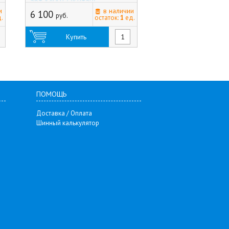
арт.X40017 (Китай)
арт.2850005 (Росси
и
в наличии
6 100
11 920
руб.
руб.
.
остаток:
1
ед.
Купить
Купить
ПОМОЩЬ
Доставка / Оплата
Шинный калькулятор