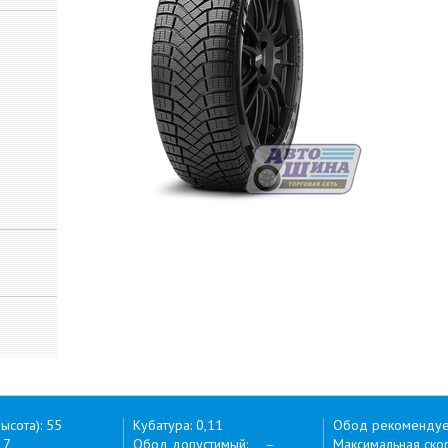
ысота): 55
Кубатура: 0,11
Обод рекоменду
17
Обод допустимый: –
Максимальная скор