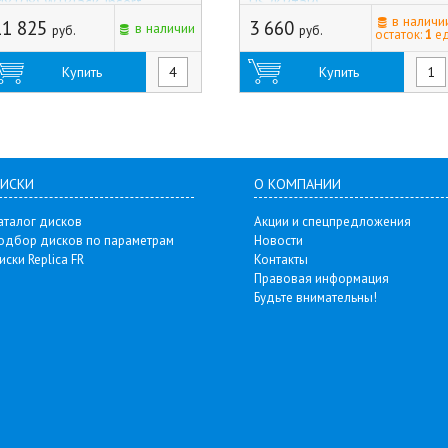
4x108) W+Black_insert
HS (Китай)
Китай)
в наличи
11 825
3 660
в наличии
руб.
руб.
остаток:
1
ед
Купить
Купить
ИСКИ
О КОМПАНИИ
аталог дисков
Акции и спецпредложения
одбор дисков по параметрам
Новости
иски Replica FR
Контакты
Правовая информация
Будьте внимательны!