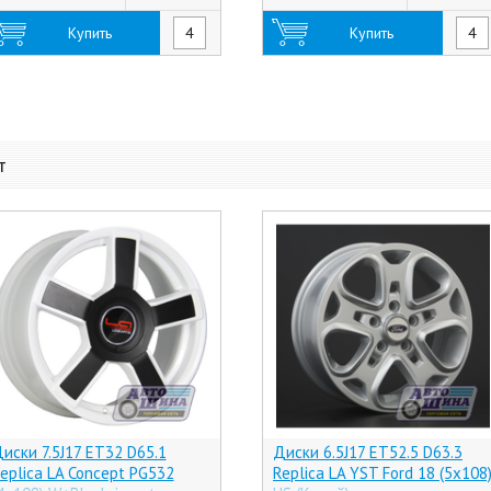
Купить
Купить
т
иски 7.5J17 ET32 D65.1
Диски 6.5J17 ET52.5 D63.3
eplica LA Concept PG532
Replica LA YST Ford 18 (5x108