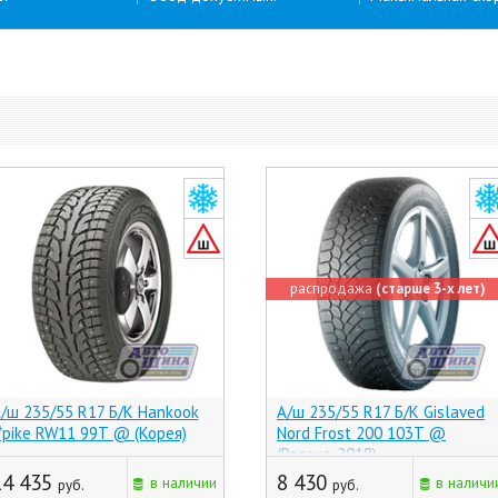
распродажа
(старше 3-х лет)
/ш 235/55 R17 Б/К Hankook
А/ш 235/55 R17 Б/К Gislaved
*pike RW11 99T @ (Корея)
Nord Frost 200 103T @
(Россия, 2018)
14 435
8 430
в наличии
в наличи
руб.
руб.