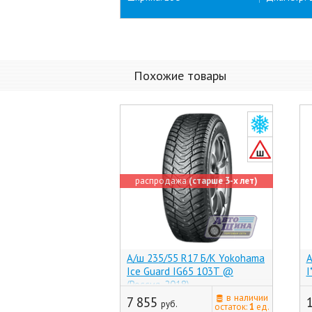
Похожие товары
распродажа
(старше 3-х лет)
А/ш 235/55 R17 Б/К Yokohama
А
Ice Guard IG65 103T @
I
(Россия, 2018)
в наличии
7 855
руб.
остаток:
1
ед.