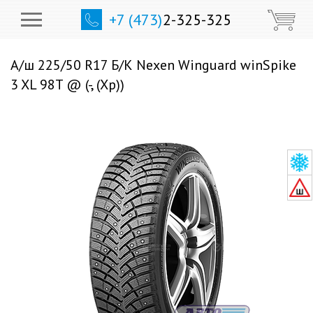
+7 (473)
2-325-325
А/ш 225/50 R17 Б/К Nexen Winguard winSpike
3 XL 98T @ (-, (Хр))