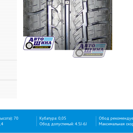
ысота): 70
Кубатура: 0,05
Обод рекомендуем
14
Обод допустимый: 4.5J-6J
Максимальная скор