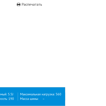
Распечатать
ый: 5.5J
Максимальная нагрузка: 560
ость: 190
Масса шины: –