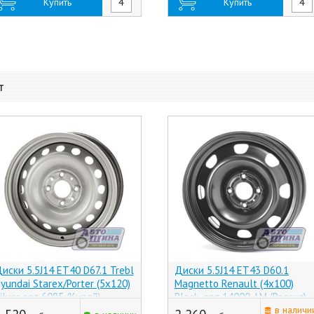
Купить
Купить
т
иски 5.5J14 ET40 D67.1 Trebl
Диски 5.5J14 ET43 D60.1
yundai Starex/Porter (5x120)
Magnetto Renault (4x100)
ilver арт.6085 (Китай)
Black, арт.14000 AM (Россия)
в наличи