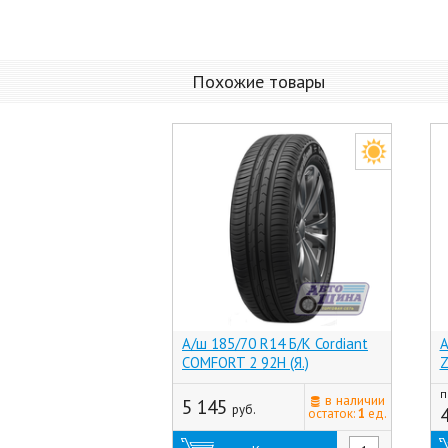
Похожие товары
А/ш 185/70 R14 Б/К Cordiant
А
COMFORT 2 92H (Я.)
Z
п
в наличии
5 145
руб.
остаток:
1
ед.