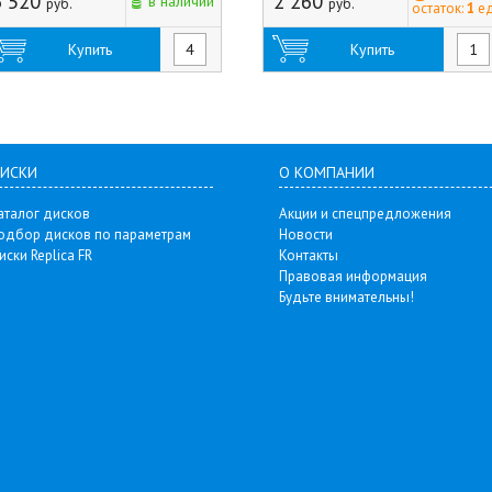
6 520
2 260
в наличии
руб.
руб.
остаток:
1
ед
Купить
Купить
ИСКИ
О КОМПАНИИ
аталог дисков
Акции и спецпредложения
одбор дисков по параметрам
Новости
иски Replica FR
Контакты
Правовая информация
Будьте внимательны!