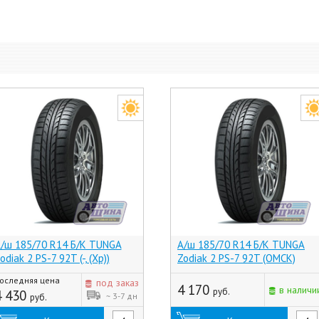
/ш 185/70 R14 Б/К TUNGA
А/ш 185/70 R14 Б/К TUNGA
odiak 2 PS-7 92T (-, (Хр))
Zodiak 2 PS-7 92T (ОМСК)
оследняя цена
под заказ
4 170
в наличи
руб.
4 430
~ 3-7 дн
руб.