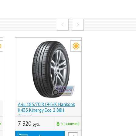
А/ш 185/70 R14 Б/К Hankook
А/ш 185/70 R14 Б/К
K435 Kinergy Eco 2 88H
Breeze НК-132 88T (-
(Корея)
последняя цена
7 320
и
в наличии
руб.
4 515
руб.