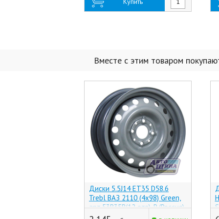
Купить
Вместе с этим товаром покупаю
Диски 5.5J14 ET35 D58.6
Д
Trebl ВАЗ 2110 (4x98) Green,
H
арт.53B35B(12 отв)_P (Россия)
S