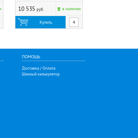
(Китай)
арт.64C47.5G (Китай
10 535
2 595
и
в наличии
руб.
руб.
Купить
Купить
ПОМОЩЬ
Доставка / Оплата
Шинный калькулятор