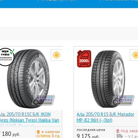
/ш 205/70 R15C Б/К IKON
А/ш 205/70 R15 Б/К Matador
yres (Nokian Tyres) Hakka Van
МР-82 96H (-, (Хр))
06/104R (Россия)
последняя цена
под зака
в наличии
7 180
руб.
9 175
остаток:
1
ед.
~ 3-7 д
руб.