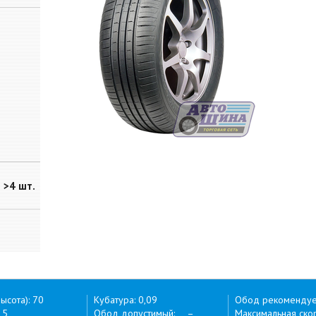
>4 шт.
ысота): 70
Кубатура: 0,09
Обод рекоменду
15
Обод допустимый: –
Максимальная скор