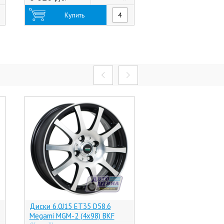
Купить
Купить
Диски 6.0J15 ET35 D58.6
Диски 6.0J15 ET47.5
Megami MGM-2 (4x98) BKF
EuroDisk Ford (4x108