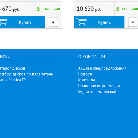
лмаз, арт.1270305 (Россия)
(Китай)
3 670
10 620
в наличии
в наличи
руб.
руб.
Купить
Купить
ИСКИ
О КОМПАНИИ
аталог дисков
Акции и спецпредложения
одбор дисков по параметрам
Новости
иски Replica FR
Контакты
Правовая информация
Будьте внимательны!