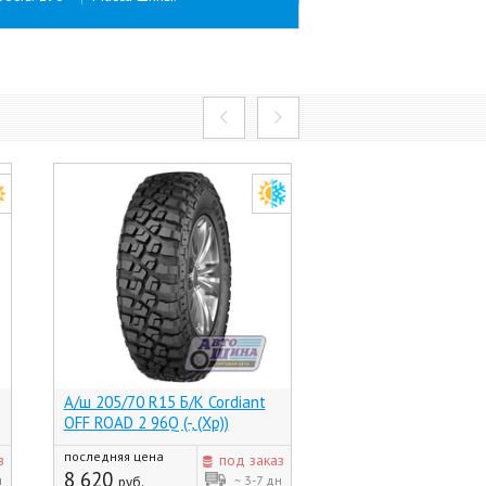
А/ш 205/70 R15 Б/К Cordiant
А/ш 205/70 R15C Б/
OFF ROAD 2 96Q (-, (Хр))
Евро НК-131 106/10
последняя цена
з
под заказ
7 620
руб.
8 620
н
~ 3-7 дн
руб.