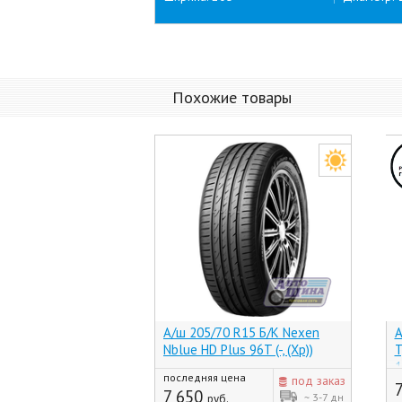
Похожие товары
А/ш 205/70 R15 Б/К Nexen
А
Nblue HD Plus 96T (-, (Хр))
T
1
последняя цена
под заказ
7 650
~ 3-7 дн
руб.