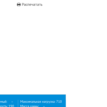
Распечатать
емый: –
Максимальная нагрузка: 710
ость: 190
Масса шины: –