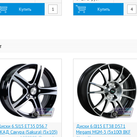
Купить
Купить
т
иски 6.5J15 ET35 D56.7
Диски 6.0J15 ET38 D57.1
КАД Сакура (Sakura) (5x105)
Megami MGM-3 (5x100) BKF