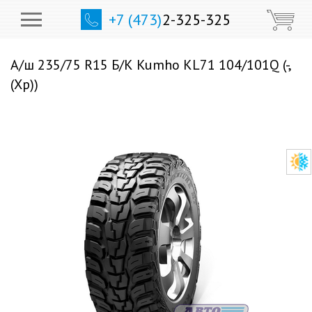
+7 (473)
2-325-325
А/ш 235/75 R15 Б/К Kumho KL71 104/101Q (-,
(Хр))