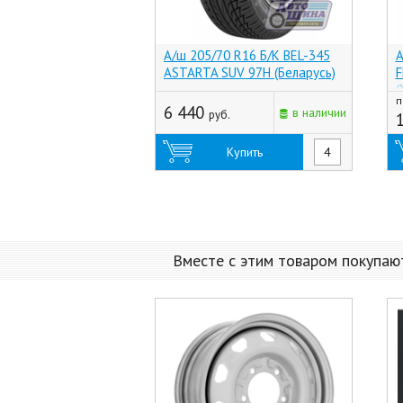
А/ш 205/70 R16 Б/К BEL-345
А
ASTARTA SUV 97H (Беларусь)
F
(
п
6 440
в наличии
руб.
Купить
Вместе с этим товаром покупаю