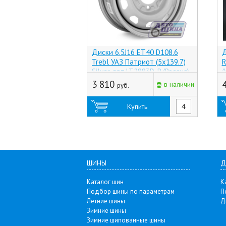
Диски 6.5J16 ET40 D108.6
Д
Trebl УАЗ Патриот (5x139.7)
R
Silver, арт.LT2883D_P (Россия)
(
3 810
в наличии
руб.
Купить
ШИНЫ
Д
Каталог шин
К
Подбор шины по параметрам
П
Летние шины
Д
Зимние шины
Зимние шипованные шины