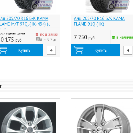
/ш 205/70 R16 Б/К КАМА
А/ш 205/70 R16 Б/К КАМА
LAME M/T 97Q, (HK-434) (-,
FLAME 91Q (НК)
Хр))
оследняя цена
под заказ
7 250
в наличи
руб.
10 175
~ 3-7 дн
руб.
Купить
Купить
т