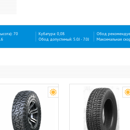
ысота): 70
Кубатура: 0,08
Обод рекомендуем
16
Обод допустимый: 5.0J - 7.0J
Максимальная скор