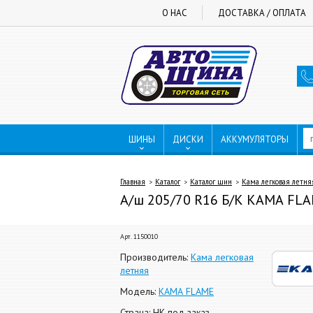
О НАС
ДОСТАВКА / ОПЛАТА
ШИНЫ
ДИСКИ
АККУМУЛЯТОРЫ
Главная
Каталог
Каталог шин
Кама легковая летня
А/ш 205/70 R16 Б/К КАМА FLA
Арт. 1150010
Производитель:
Кама легковая
летняя
Модель:
КАМА FLAME
Страна: НК под заказ