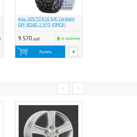
А/ш 205/70 R16 Б/К Cordiant
А/ш 205/70 R16 Б/
OFF ROAD 2 97Q (ОМСК)
FLAME M/T 97Q, (HK-
9 570
9 570
и
в наличии
руб.
руб.
Купить
Купить