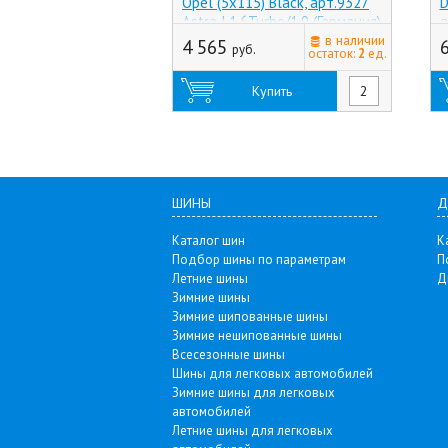
Opel (5x115) Black, арт.9327
D
Astra J 1.6Turbo/1.9 (Германия)
а
в наличии
4 565
руб.
остаток:
2
ед.
Купить
ШИНЫ
Д
Каталог шин
К
Подбор шины по параметрам
П
Летние шины
Д
Зимние шины
Зимние шипованные шины
Зимние нешипованные шины
Всесезонные шины
Шины для легковых автомобилей
Зимние шины для легковых
автомобилей
Летние шины для легковых