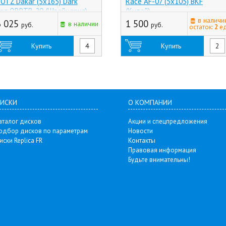
OTZ Dakar (5x165) Dark
Race AF-07 (5x105) BKF
рт.ORPTB-20 (Швейцария)
(Китай)
в наличи
6 025
1 500
в наличии
руб.
руб.
остаток:
2
ед
Купить
Купить
ИСКИ
О КОМПАНИИ
аталог дисков
Акции и спецпредложения
одбор дисков по параметрам
Новости
иски Replica FR
Контакты
Правовая информация
Будьте внимательны!