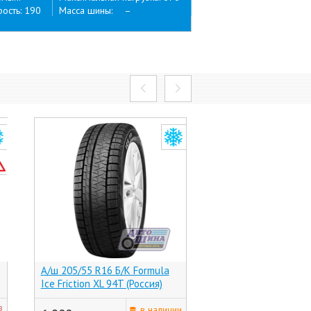
ость: 190
Масса шины: –
А/ш 205/55 R16 Б/К Formula
А/ш 205/55 R16 Б/К
Ice Friction XL 94T (Россия)
Tyres Character Sno
94R (-, (Хр))
последняя цена
з
в наличии