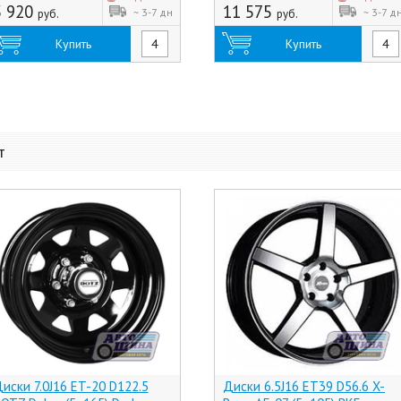
5 920
11 575
~ 3-7 дн
~ 3-7 д
руб.
руб.
Купить
Купить
т
иски 7.0J16 ET-20 D122.5
Диски 6.5J16 ET39 D56.6 X-