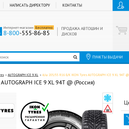
НАПИСАТЬ ДИРЕКТОРУ
КОНТАКТЫ
Интернет-магазин
Бесплатно
ПРОДАЖА АВТОШИН И
8-800
-555-86-85
ДИСКОВ
ПУНКТЫ ВЫДАЧИ
res
AUTOGRAPH ICE 9 XL
А/ш 205/55 R16 Б/К IKON Tyres AUTOGRAPH ICE 9 XL 94T @
s AUTOGRAPH ICE 9 XL 94T @ (Россия)
Ц