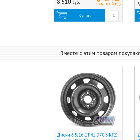
8 510
руб.
остаток:
1
ед.
Купить
Вместе с этим товаром покупаю
Диски 6.5J16 ET41 D70.3 KFZ
Д