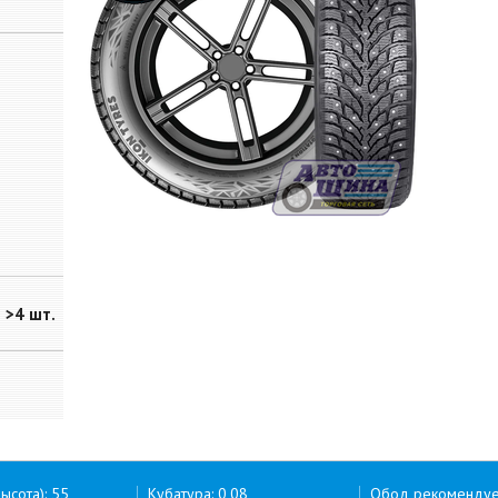
>4 шт.
ысота): 55
Кубатура: 0,08
Обод рекоменду