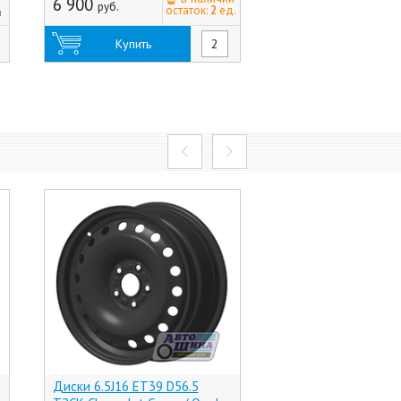
6 900
руб.
8 195
остаток:
2
ед.
н
руб.
Купить
Купить
Диски 6.5J16 ET39 D56.5
Диски 6.5J16 ET50 