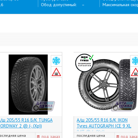
16
Обод допустимый: –
Максимальная скор
/ш 205/55 R16 Б/К TUNGA
А/ш 205/55 R16 Б/К IKON
ORDWAY 2 @ (-, (Хр))
Tyres AUTOGRAPH ICE 9 XL
94T @ (-, (Хр))
оследняя цена
последняя цена
под заказ
под зака