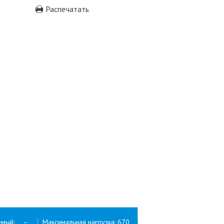
Распечатать
емый: –
Максимальная нагрузка: 670