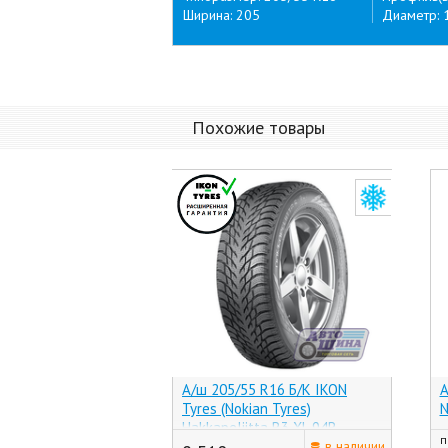
Ширина: 205
Диаметр: 
Похожие товары
А/ш 205/55 R16 Б/К IKON
А
Tyres (Nokian Tyres)
N
Hakkapeliitta R3 XL 94R
п
(Россия)
в наличии