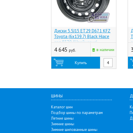
Диски 5.5J15 ET29 D67.1 KFZ
Д
Toyota (6x139.7) Black Hiace
T
арт.8370 (Швейцария)
а
4 645
в наличии
руб.
Купить
ШИНЫ
Д
Каталог шин
К
Подбор шины по параметрам
П
Летние шины
Д
Зимние шины
Зимние шипованные шины