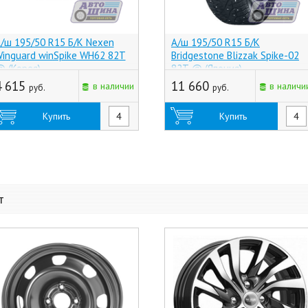
/ш 195/50 R15 Б/К Nexen
А/ш 195/50 R15 Б/К
inguard winSpike WH62 82T
Bridgestone Blizzak Spike-02
 (Корея)
82T @ (Япония)
4 615
11 660
в наличии
в наличи
руб.
руб.
Купить
Купить
т