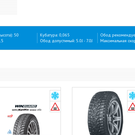
ысота): 50
Кубатура: 0,065
Обод рекомендуем
15
Обод допустимый: 5.0J - 7.0J
Максимальная скор