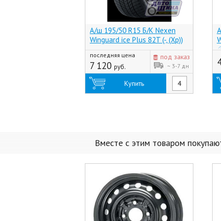
А/ш 195/50 R15 Б/К Nexen
А
Winguard ice Plus 82T (-, (Хр))
W
@
последняя цена
под заказ
7 120
~ 3-7 дн
руб.
Купить
Вместе с этим товаром покупаю