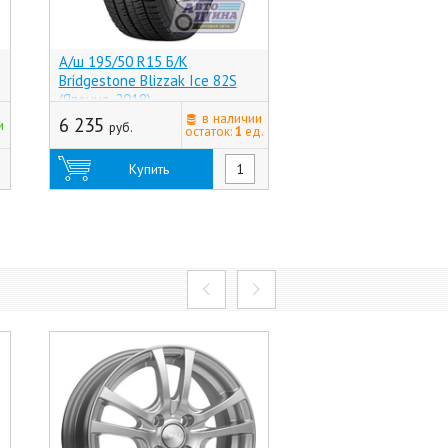
А/ш 195/50 R15 Б/К
А/ш 195/50 R15 Б/К
Bridgestone Blizzak Ice 82S
Tyres Character Ice
(Япония, 2018)
@ (Россия)
в наличии
6 235
9 250
и
руб.
руб.
остаток:
1
ед.
Купить
Купить