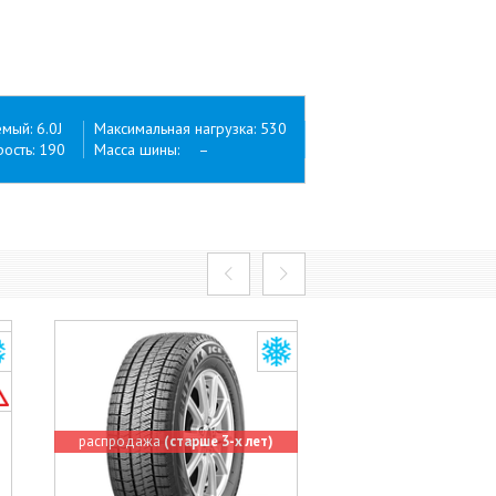
ый: 6.0J
Максимальная нагрузка: 530
ость: 190
Масса шины: –
распродажа
(старше 3-х лет)