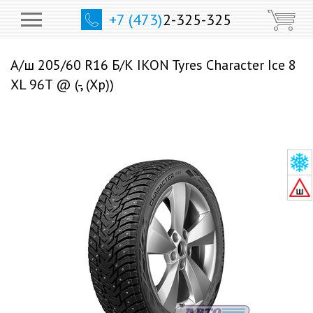
+7 (473)
2-325-325
А/ш 205/60 R16 Б/К IKON Tyres Character Ice 8
XL 96T @ (-, (Хр))