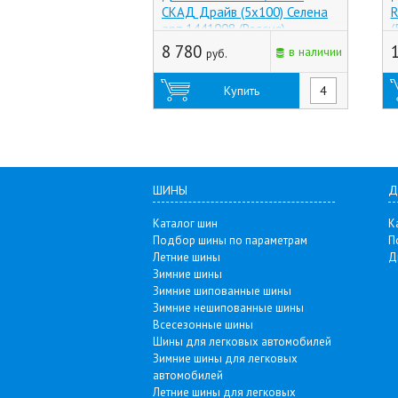
СКАД Драйв (5x100) Селена
R
арт.1441008 (Россия)
(
о
8 780
в наличии
руб.
(
Купить
ШИНЫ
Д
Каталог шин
К
Подбор шины по параметрам
П
Летние шины
Д
Зимние шины
Зимние шипованные шины
Зимние нешипованные шины
Всесезонные шины
Шины для легковых автомобилей
Зимние шины для легковых
автомобилей
Летние шины для легковых