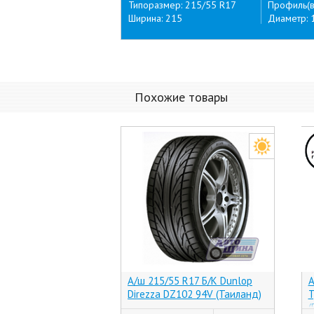
Типоразмер: 215/55 R17
Профиль(в
Ширина: 215
Диаметр: 
Похожие товары
А/ш 215/55 R17 Б/К Dunlop
А
Direzza DZ102 94V (Таиланд)
T
(