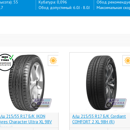
ысота): 55
Кубатура: 0,096
Обод рекомендуем
17
Обод допустимый: 6.0J - 8.0J
Максимальная скор
/ш 215/55 R17 Б/К IKON
А/ш 215/55 R17 Б/К Cordiant
yres Character Ultra XL 98V
COMFORT 2 XL 98H (Я.)
Россия)