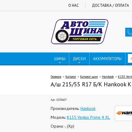
О НАС
ДОСТАВКА / ОПЛАТА
ШИНЫ
ДИСКИ
АККУМУЛЯТОРЫ
Главная
Каталог
Каталог шин
Hankook
K135 Vent
А/ш 215/55 R17 Б/К Hankook K13
Арт. 1033607
Производитель:
Hankook
Модель:
K135 Ventus Prime 4 XL
Страна: -, (Хр)