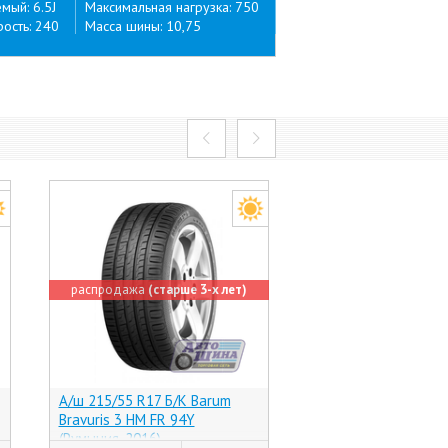
ый: 6.5J
Максимальная нагрузка: 750
ость: 240
Масса шины: 10,75
распродажа
(старше 3-х лет)
А/ш 215/55 R17 Б/К Barum
А/ш 215/55 R17 Б/К
Bravuris 3 HM FR 94Y
NFera SU1 94V (Кор
(Румыния, 2016)