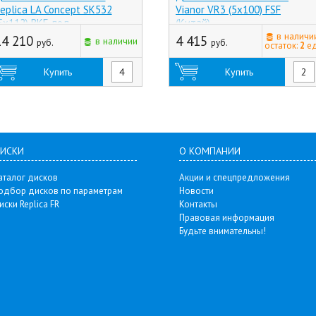
eplica LA Concept SK532
Vianor VR3 (5x100) FSF
5x112) BKF, под
(Китай)
ригинальный крепеж
в наличи
14 210
4 415
в наличии
руб.
руб.
остаток:
2
ед
Таиланд)
Купить
Купить
ИСКИ
О КОМПАНИИ
аталог дисков
Акции и спецпредложения
одбор дисков по параметрам
Новости
иски Replica FR
Контакты
Правовая информация
Будьте внимательны!