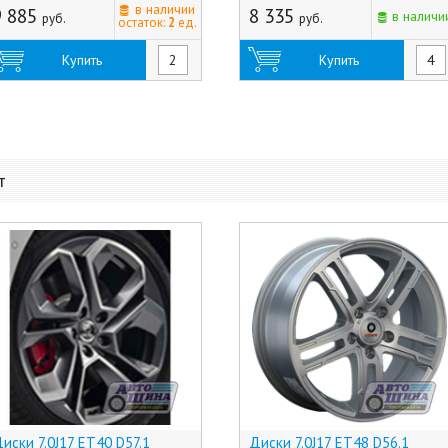
в наличии
9 885
8 335
в наличи
руб.
руб.
остаток:
2
ед.
Купить
Купить
т
иски 7.0J17 ET40 D57.1
Диски 7.0J17 ET48 D56.1