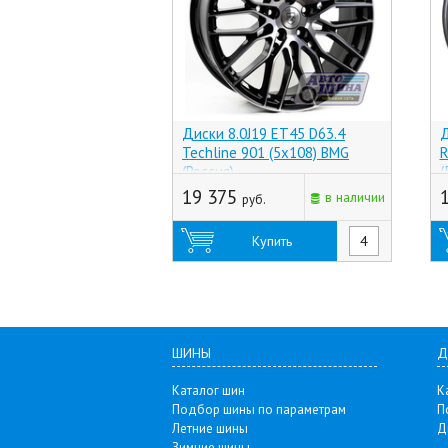
Диски 8.0J19 ET45 D63.4
Д
Techline 901 (5x108) BMG
R
(Россия)
(
19 375
в наличии
руб.
Купить
ШИНЫ
Д
Каталог шин
К
Подбор шины по параметрам
П
Летние шины
Д
Зимние шины