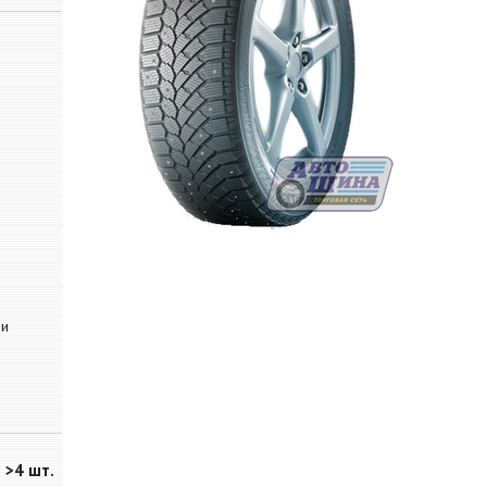
 и
>4 шт.