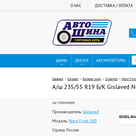
О НАС
ДОСТАВКА / ОПЛАТА
ШИНЫ
ДИСКИ
АККУМУЛЯТОРЫ
Главная
Каталог
Каталог шин
Gislaved
Nord Fros
А/ш 235/55 R19 Б/К Gislaved N
Арт. 03481450000
Производитель:
Gislaved
Модель:
Nord Frost 200
Страна: Россия