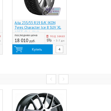
А/ш 235/55 R19 Б/К IKON
А/ш 235/55 R19 Б/К
Tyres Character Ice 8 SUV XL
Ice Friction XL 105H (
105T @ (-, (Хр))
последняя цена
последняя цена
з
под заказ
18 010
12 910
н
~ 3-7 дн
руб.
руб.
Купить
Купить