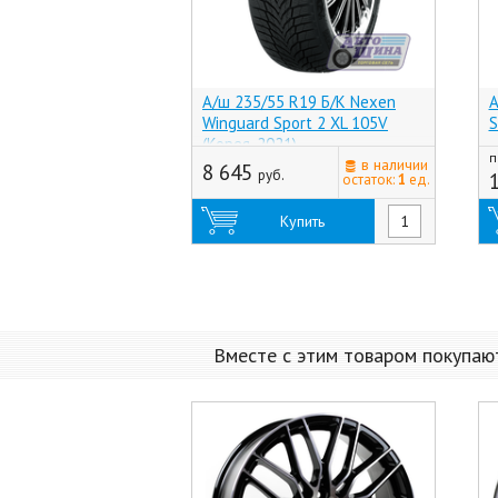
А/ш 235/55 R19 Б/К Nexen
А
Winguard Sport 2 XL 105V
S
(Корея, 2021)
п
в наличии
8 645
руб.
остаток:
1
ед.
Купить
Вместе с этим товаром покупаю