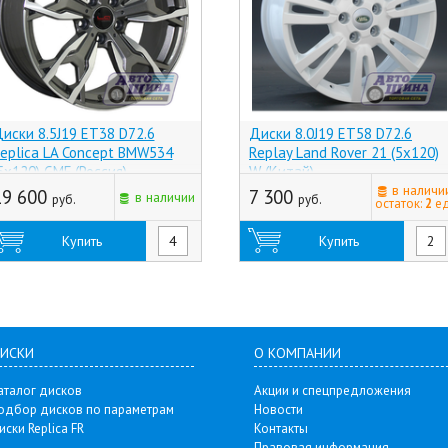
иски 8.5J19 ET38 D72.6
Диски 8.0J19 ET58 D72.6
eplica LA Concept BMW534
Replay Land Rover 21 (5x120)
5x120) GMF (Россия)
W (Китай)
в наличи
19 600
7 300
в наличии
руб.
руб.
остаток:
2
ед
Купить
Купить
ИСКИ
О КОМПАНИИ
аталог дисков
Акции и спецпредложения
одбор дисков по параметрам
Новости
иски Replica FR
Контакты
Правовая информация