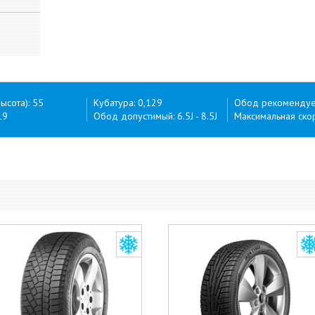
ысота): 55
Кубатура: 0,129
Обод рекомендуем
19
Обод допустимый: 6.5J - 8.5J
Максимальная скор