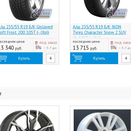
/ш 235/55 R19 Б/К Gislaved
А/ш 235/55 R19 Б/К IKON
oft Frost 200 105T (-, (Хр))
Tyres Character Snow 2 SUV
XL 105T (-, (Хр))
оследняя цена
последняя цена
под заказ
под зака
13 340
13 715
~ 3-7 дн
~ 3-7 д
руб.
руб.
Купить
Купить
т