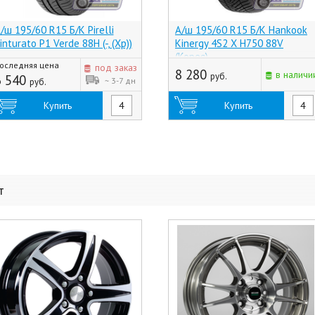
/ш 195/60 R15 Б/К Pirelli
А/ш 195/60 R15 Б/К Hankook
inturato P1 Verde 88H (-, (Хр))
Kinergy 4S2 X H750 88V
(Корея)
оследняя цена
под заказ
8 280
в наличи
руб.
6 540
~ 3-7 дн
руб.
Купить
Купить
т