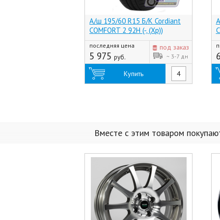
А/ш 195/60 R15 Б/К Cordiant
А
COMFORT 2 92H (-, (Хр))
C
последняя цена
п
под заказ
5 975
~ 3-7 дн
руб.
Купить
Вместе с этим товаром покупаю