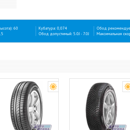
ысота): 60
Кубатура: 0,074
Обод рекомендуем
15
Обод допустимый: 5.0J - 7.0J
Максимальная скор