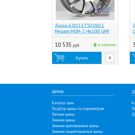
Диски 6.0J15 ET50 D60.1
Д
Megami MGM-2 (4x100) GMF
С
(Китай)
А
10 535
в наличии
руб.
Купить
ШИНЫ
Д
Каталог шин
К
Подбор шины по параметрам
П
Летние шины
Д
Зимние шины
Зимние шипованные шины
Зимние нешипованные шины