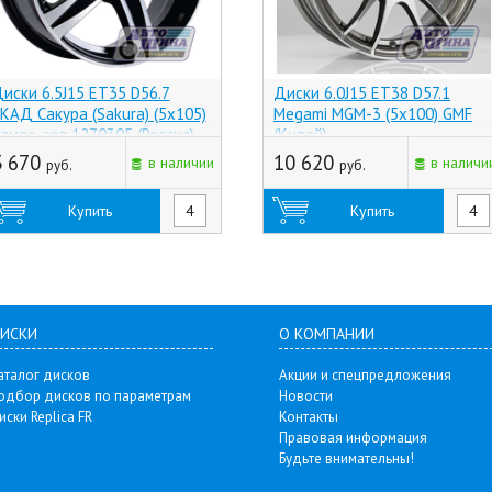
иски 6.5J15 ET35 D56.7
Диски 6.0J15 ET38 D57.1
КАД Сакура (Sakura) (5x105)
Megami MGM-3 (5x100) GMF
лмаз, арт.1270305 (Россия)
(Китай)
3 670
10 620
в наличии
в наличи
руб.
руб.
Купить
Купить
ИСКИ
О КОМПАНИИ
аталог дисков
Акции и спецпредложения
одбор дисков по параметрам
Новости
иски Replica FR
Контакты
Правовая информация
Будьте внимательны!