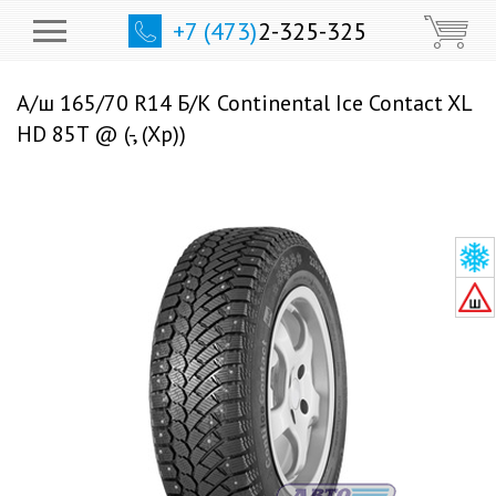
+7 (473)
2-325-325
А/ш 165/70 R14 Б/К Continental Ice Contact XL
HD 85T @ (-, (Хр))