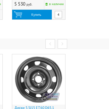
5 530
4 760
и
в наличии
руб.
руб.
Купить
Купить
Диски 5.5J15 ET60 D65.1
Диски 7.0J15 ET6 D