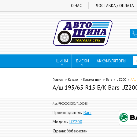
О НАС
ДОСТАВКА / ОПЛАТА
ШИНЫ
ДИСКИ
АККУМУЛЯТОРЫ
Главная
Каталог
Каталог шин
Bars
UZ200
А/ш
А/ш 195/65 R15 Б/К Bars UZ20
Арт. 99000008050/P100048
Производитель:
Bars
Модель:
UZ200
Страна: Узбекистан