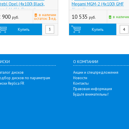
rebl Opel (4x100) Black,
Megami MGM-2 (4x100) GMF
рт.64A49A (Россия)
(Китай)
в наличии
2 900
10 535
в наличи
руб.
руб.
остаток:
3
ед.
Купить
Купить
ИСКИ
О КОМПАНИИ
аталог дисков
Акции и спецпредложения
одбор дисков по параметрам
Новости
иски Replica FR
Контакты
Правовая информация
Будьте внимательны!