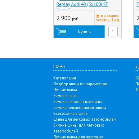
Replay Audi 48 (5x100) SF
T
(Китай)
а
в наличии
2 900
руб.
остаток:
1
ед.
Купить
ШИНЫ
Д
Каталог шин
К
Подбор шины по параметрам
П
Летние шины
Д
Зимние шины
Зимние шипованные шины
Зимние нешипованные шины
Всесезонные шины
Шины для легковых автомобилей
Зимние шины для легковых
автомобилей
Летние шины для легковых