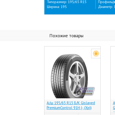
Типоразмер: 195/65 R15
Профиль(в
Ширина: 195
Диаметр: 
Похожие товары
А/ш 195/65 R15 Б/К Gislaved
А
PremiumControl 91H (-, (Хр))
G
(