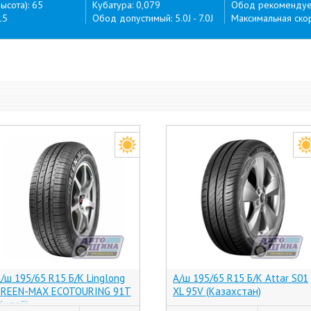
ысота): 65
Кубатура: 0,079
Обод рекомендуем
15
Обод допустимый: 5.0J - 7.0J
Максимальная скор
/ш 195/65 R15 Б/К Linglong
А/ш 195/65 R15 Б/К Attar S01
REEN-MAX ECOTOURING 91T
XL 95V (Казахстан)
Китай)