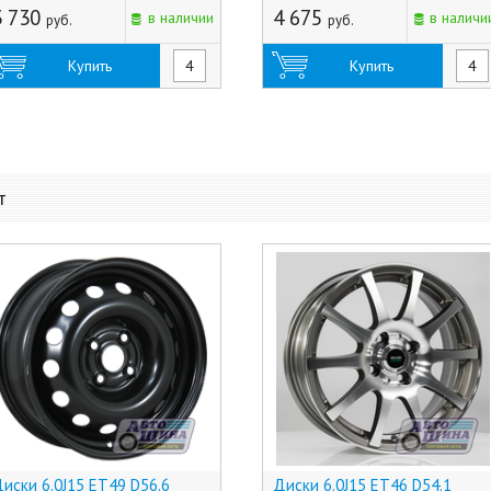
3 730
4 675
в наличии
в наличи
руб.
руб.
Купить
Купить
т
иски 6.0J15 ET49 D56.6
Диски 6.0J15 ET46 D54.1