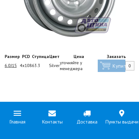
Размер
PCD
Ступица
Цвет
Цена
Заказать
уточняйте у
6.0J15
4x108
63.3
Silver
Купить
менеджера
Главная
Контакты
Доставка
Пункты выдачи