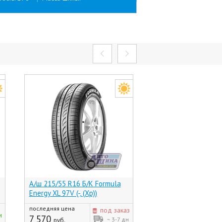
А/ш 215/55 R16 Б/К Formula
А/ш 215/55 R16 Б/К
Energy XL 97V (-, (Хр))
COMFORT MASTER 93V
последняя цена
последняя цена
под заказ
и
7 570
6 765
~ 3-7 дн
руб.
руб.