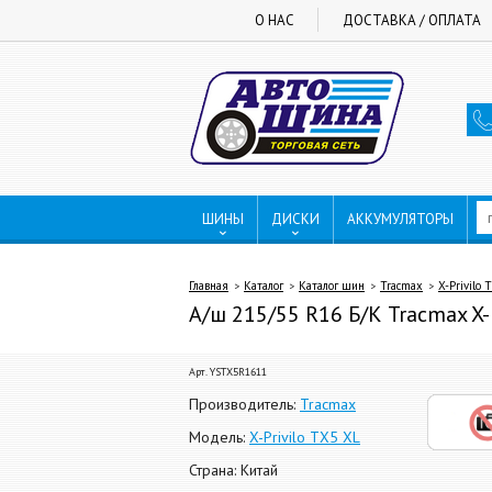
О НАС
ДОСТАВКА / ОПЛАТА
ШИНЫ
ДИСКИ
АККУМУЛЯТОРЫ
Главная
Каталог
Каталог шин
Tracmax
X-Privilo 
А/ш 215/55 R16 Б/К Tracmax X-
Арт. YSTX5R1611
Производитель:
Tracmax
Модель:
X-Privilo TX5 XL
Страна: Китай