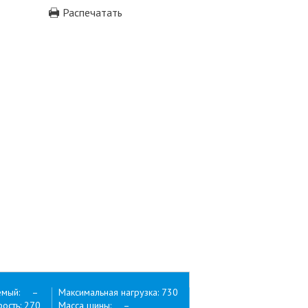
Распечатать
емый: –
Максимальная нагрузка: 730
ость: 270
Масса шины: –