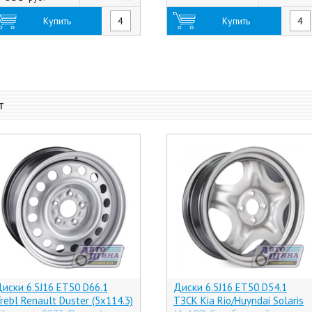
Купить
Купить
т
иски 6.5J16 ET50 D66.1
Диски 6.5J16 ET50 D54.1
rebl Renault Duster (5x114.3)
ТЗСК Kia Rio/Huyndai Solaris