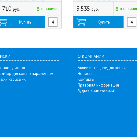
ilver, арт.8873 (Россия)
(4x100) Серебристый
(Тольятти)
2 710
3 535
в наличии
в наличи
руб.
руб.
Купить
Купить
ИСКИ
О КОМПАНИИ
аталог дисков
Акции и спецпредложения
одбор дисков по параметрам
Новости
иски Replica FR
Контакты
Правовая информация
Будьте внимательны!