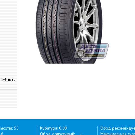
>4 шт.
ысота): 55
Кубатура: 0,09
Обод рекоменду
16
Обод допустимый: –
Максимальная скор