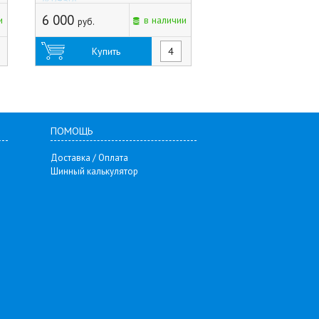
(Китай)
Corsa D (Германия)
6 000
4 215
и
в наличии
руб.
руб.
Купить
Купить
ПОМОЩЬ
Доставка / Оплата
Шинный калькулятор