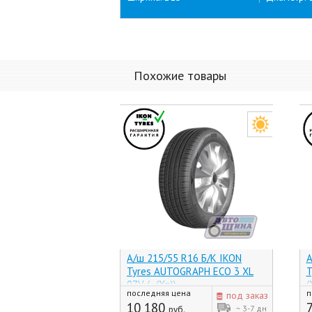
Похожие товары
А/ш 215/55 R16 Б/К IKON
А
Tyres AUTOGRAPH ECO 3 XL
T
97V (-, (Хр))
(
последняя цена
п
под заказ
10 180
~ 3-7 дн
руб.