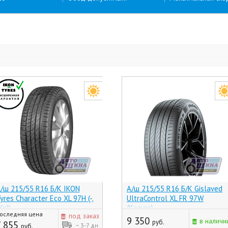
/ш 215/55 R16 Б/К IKON
А/ш 215/55 R16 Б/К Gislaved
yres Character Eco XL 97H (-,
UltraControl XL FR 97W
Хр))
(Калуга)
оследняя цена
под заказ
9 350
в наличи
руб.
7 855
~ 3-7 дн
руб.