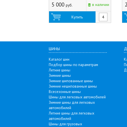
арт.146206 (Россия)
(
5 000
в наличии
руб.
Купить
ШИНЫ
Д
Каталог шин
К
Подбор шины по параметрам
П
Летние шины
Д
Зимние шины
Зимние шипованные шины
Зимние нешипованные шины
Всесезонные шины
Шины для легковых автомобилей
Зимние шины для легковых
автомобилей
Летние шины для легковых
автомобилей
Шины для грузовых