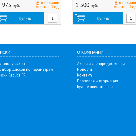
Россия)
в наличии
в наличи
2 975
1 500
руб.
руб.
остаток:
1
ед.
остаток:
1
ед
Купить
Купить
ИСКИ
О КОМПАНИИ
аталог дисков
Акции и спецпредложения
одбор дисков по параметрам
Новости
иски Replica FR
Контакты
Правовая информация
Будьте внимательны!