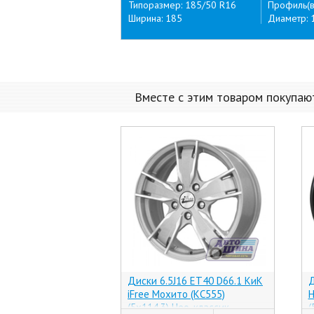
Типоразмер: 185/50 R16
Профиль(в
Ширина: 185
Диаметр: 
Вместе с этим товаром покупаю
Диски 6.5J16 ET40 D66.1 КиК
Д
iFree Мохито (КС555)
H
(5x114.3) Нео-классик,
(