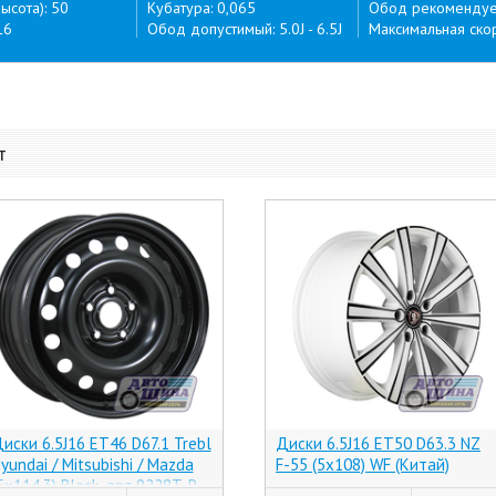
ысота): 50
Кубатура: 0,065
Обод рекомендуем
16
Обод допустимый: 5.0J - 6.5J
Максимальная скор
т
иски 6.5J16 ET46 D67.1 Trebl
Диски 6.5J16 ET50 D63.3 NZ
yundai / Mitsubishi / Mazda
F-55 (5x108) WF (Китай)
5x114.3) Black, арт.9228T-P