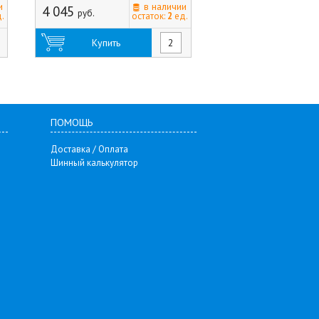
и
в наличии
4 045
8 820
руб.
руб.
.
остаток:
2
ед.
Купить
Купить
ПОМОЩЬ
Доставка / Оплата
Шинный калькулятор