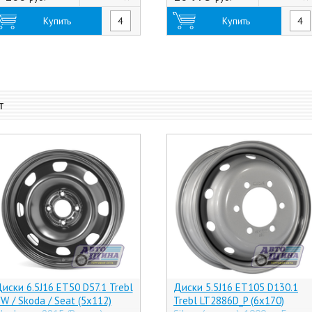
Купить
Купить
т
иски 6.5J16 ET50 D57.1 Trebl
Диски 5.5J16 ET105 D130.1
W / Skoda / Seat (5x112)
Trebl LT2886D_P (6x170)