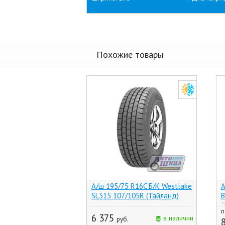
Похожие товары
А/ш 195/75 R16C Б/К Westlake
А
SL315 107/105R (Тайланд)
B
(
п
6 375
в наличии
руб.