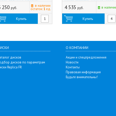
lack, арт.9915 (Россия)
Silver, (палета), 1000 кг, Газель
в наличии
(Россия)
3 250
4 535
в наличи
руб.
руб.
остаток:
1
ед.
Купить
Купить
ИСКИ
О КОМПАНИИ
аталог дисков
Акции и спецпредложения
одбор дисков по параметрам
Новости
иски Replica FR
Контакты
Правовая информация
Будьте внимательны!