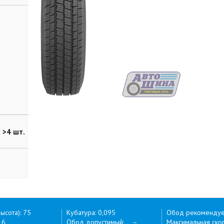
>4 шт.
ысота): 75
Кубатура: 0,095
Обод рекоменду
16
Обод допустимый: –
Максимальная скор