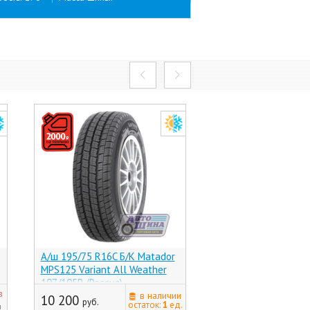
А/ш 195/75 R16C Б/К Matador
А/ш 195/75 R16C Б/К
MPS125 Variant All Weather
Super 5000 PR8 107/
107/105R (Россия)
(Хр))
последняя цена
з
в наличии
10 200
руб.
6 410
остаток:
1
ед.
н
руб.