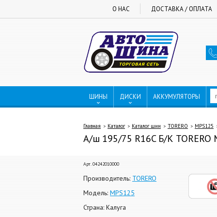
О НАС
ДОСТАВКА / ОПЛАТА
ШИНЫ
ДИСКИ
АККУМУЛЯТОРЫ
Главная
Каталог
Каталог шин
TORERO
MPS125
А/ш 195/75 R16C Б/К TORERO 
Арт. 04242010000
Производитель:
TORERO
Модель:
MPS125
Страна: Калуга