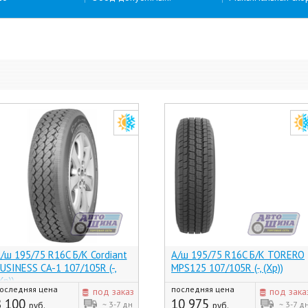
/ш 195/75 R16C Б/К Cordiant
А/ш 195/75 R16C Б/К TORERO
USINESS CA-1 107/105R (-,
MPS125 107/105R (-, (Хр))
Хр))
оследняя цена
последняя цена
под заказ
под зака
8 100
10 975
~ 3-7 дн
~ 3-7 д
руб.
руб.