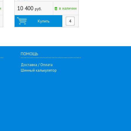
(Китай)
(5x112) Black (Росси
уточняйте у
10 400
и
в наличии
руб.
менеджера
Купить
Купить
ПОМОЩЬ
Доставка / Оплата
Шинный калькулятор