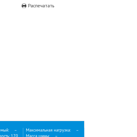
Распечатать
емый: –
Максимальная нагрузка: –
ость: 170
Масса шины: –